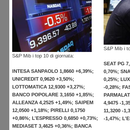
S&P Mib i to
S&P Mib i top 10 di giornata:
SEAT PG 7,
INTESA SANPAOLO 1,8660 +6,39%;
0,70%; SN
UNICREDIT 0,9620 +3,50%;
0,25%; LU
LOTTOMATICA 12,9300 +3,27%;
-0,28%; FA
BANCO POPOLARE 3,1650 +1,85%;
PARMALAT 
ALLEANZA 4,2525 +1,49%; SAIPEM
4,9475 -1
12,0500 +1,18%; PIRELLI 0,1750
11,3200 -1
+0,86%; L’ESPRESSO 0,6850 +0,73%;
-1,47%; L’
MEDIASET 3,4625 +0,36%; BANCA