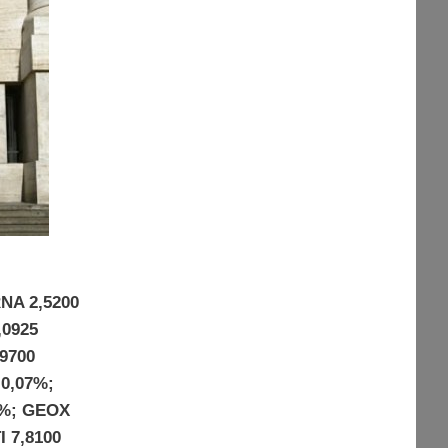
RNA 2,5200
,0925
9700
-0,07%;
2%; GEOX
I 7,8100