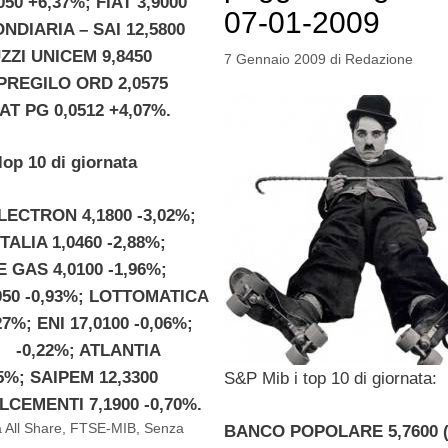
050 +6,37%; FIAT 3,9000
07-01-2009
NDIARIA – SAI 12,5800
ZZI UNICEM 9,8450
7 Gennaio 2009
di
Redazione
MPREGILO ORD 2,0575
AT PG 0,0512 +4,07%.
lop 10 di giornata
ECTRON 4,1800 -3,02%;
ALIA 1,0460 -2,88%;
 GAS 4,0100 -1,96%;
950 -0,93%; LOTTOMATICA
27%; ENI 17,0100 -0,06%;
0 -0,22%; ATLANTIA
35%; SAIPEM 12,3300
S&P Mib i top 10 di giornata:
ALCEMENTI 7,1900 -0,70%.
a All Share
,
FTSE-MIB
,
Senza
BANCO POPOLARE 5,7600 (