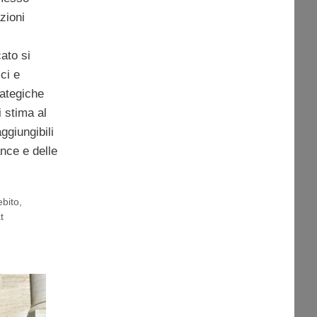
zioni
ato si
ci e
trategiche
i stima al
ggiungibili
ance e delle
ebito
,
t