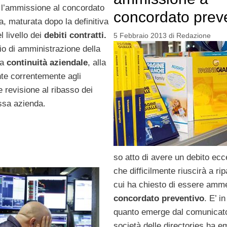
 l’ammissione al concordato
concordato prev
, maturata dopo la definitiva
l livello dei
debiti contratti.
5 Febbraio 2013
di
Redazione
io di amministrazione della
la
continuità aziendale
, alla
onte correntemente agli
e revisione al ribasso dei
essa azienda.
so atto di avere un debito ecc
che difficilmente riuscirà a ri
cui ha chiesto di essere amm
concordato preventivo
. E’ in
quanto emerge dal comunicato
società delle directories ha 