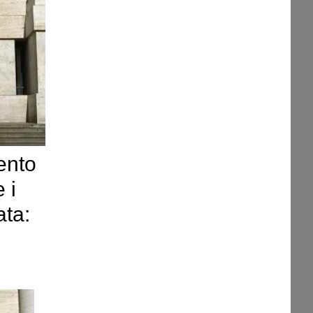
ento
 i
ata: