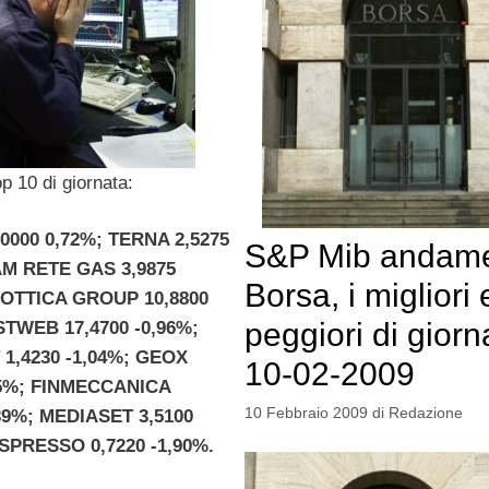
p 10 di giornata:
0000 0,72%; TERNA 2,5275
S&P Mib andam
AM RETE GAS 3,9875
Borsa, i migliori e
XOTTICA GROUP 10,8800
peggiori di giorn
STWEB 17,4700 -0,96%;
1,4230 -1,04%; GEOX
10-02-2009
,35%; FINMECCANICA
10 Febbraio 2009
di
Redazione
,39%; MEDIASET 3,5100
ESPRESSO 0,7220 -1,90%.