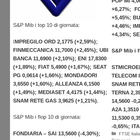
POP MI 4,0
+6,27%; FO
+5,45%; BU
S&P Mib i top 10 di giornata:
+4,46%; I
+4,34%; SE
I
MPREGILO ORD 2,1775 (+2,59%);
FINMECCANICA 11,7000 (+2,45%); UBI
S&P Mib i f
BANCA 11,6900 (+2,10%); ENI 17,8300
(+1,89%); FIAT 5,4900 (+1,67%); SEAT
STMICROEL
PG 0,0614 (+1,66%); MONDADORI
TELECOM IT
3,6550 (+1,60%); ALLEANZA 6,1500
SNAM RETE
(+1,49%); MEDIASET 4,4175 (+1,44%);
TERNA 2,3
SNAM RETE GAS 3,9625 (+1,21%).
14,5600 -0,
A2A 1,351
S&P Mib i flop 10 di giornata:
11,5300 0,
-0,65%; IT
FONDIARIA – SAI 13,5600 (-4,30%);
Categorie
FTSE Itali