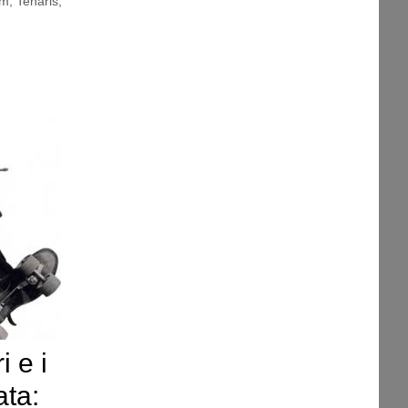
am
,
Tenaris
,
i e i
ata: