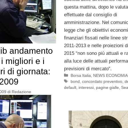
questa mattina, dopo le valuta
effettuate dal consiglio di
amministrazione. Nel comunic
legge che gli obiettivi economi
finanziari fissati nelle linee s
2011-2013 e nelle proiezioni d
ib andamento
2015 “non sono più attuali e ra
i migliori e i
alla luce delle attuali perform
previsioni di mercato”.
i di giornata:
Categorie
Borsa Italia
,
NEWS ECONOMIA
-2009
Tag
bond
,
concordato preventivo
,
d
default
,
interessi
,
pagine gialle
,
Sea
2009
di
Redazione