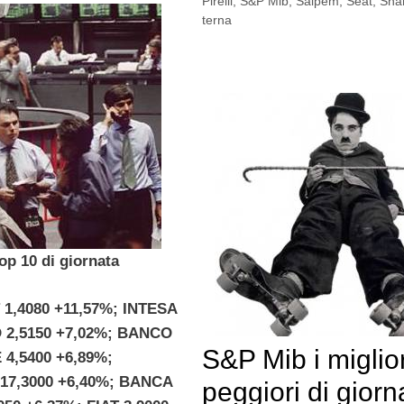
Pirelli
,
S&P Mib
,
Saipem
,
Seat
,
Sn
terna
op 10 di giornata
1,4080 +11,57%; INTESA
2,5150 +7,02%; BANCO
S&P Mib i miglior
4,5400 +6,89%;
17,3000 +6,40%; BANCA
peggiori di giorn