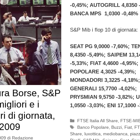
-0,45%; AUTOGRILL 4,8350 
BANCA MPS 1,0300 -0,48%
S&P Mib i flop 10 di giornata:
SEAT PG 9,0000 -7,60%; T
8,4350 -5,49%; SAIPEM 13,1
-5,33%; FIAT 4,4600 -4,95
POPOLARE 4,3025 -4,39%;
MONDADORI 3,3225 -4,18%;
GENERALI 15,7700 -4,02%;
ra Borse, S&P
PRYSMIAN 9,5750 -3,82%; 
migliori e i
1,0550 -3,03%; ENI 17,1000 
i di giornata,
Categorie
FTSE Italia All Share
,
FTSE-MI
-2009
Tag
Banco Popolare
,
Buzzi
,
Fiat
,
FTS
Share
,
luxottica
,
mediobanca
,
piazz
009
di
Redazione