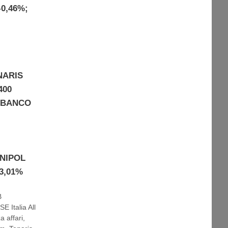
-0,46%;
ENARIS
400
%; BANCO
UNIPOL
-3,01%
B
E Italia All
a affari
,