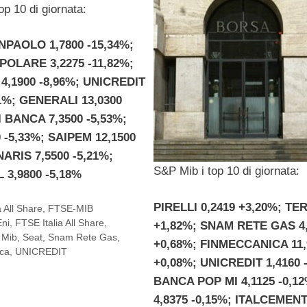
op 10 di giornata:
NPAOLO 1,7800 -15,34%;
OLARE 3,2275 -11,82%;
4,1900 -8,96%; UNICREDIT
71%; GENERALI 13,0300
I BANCA 7,3500 -5,53%;
0 -5,33%; SAIPEM 12,1500
NARIS 7,5500 -5,21%;
S&P Mib i top 10 di giornata:
 3,9800 -5,18%
PIRELLI 0,2419 +3,20%; TE
a All Share
,
FTSE-MIB
Eni
,
FTSE Italia All Share
,
+1,82%; SNAM RETE GAS 4
 Mib
,
Seat
,
Snam Rete Gas
,
+0,68%; FINMECCANICA 11,
ca
,
UNICREDIT
+0,08%; UNICREDIT 1,4160 
BANCA POP MI 4,1125 -0,1
4,8375 -0,15%; ITALCEMENT