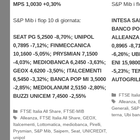
MPS 1,0030 +0,30%
S&P Mib i fl
S&P Mib i flop 10 di giornata:
INTESA SA
BANCO POP
SEAT PG 5,2500 -8,70%; UNIPOL
ALLEANZA 
0,7895 -7,12%; FINMECCANICA
0,8965 -8,
10,1600 -5,05%; PRYSMIAN 7,1500
-6,26%; UB
-4,03%; MEDIOBANCA 6,2450 -3,63%;
ENI 15,980
GEOX 4,6200 -3,50%; ITALCEMENTI
-5,23%; TE
6,5450 -3,32%; BANCA POP MI 3,5000
AUTOGRILL
-2,85%; MEDIOLANUM 2,5150 -2,80%;
Categorie
FTSE Itali
BUZZI UNICEM 7,4500 -2,55%
Tag
Alleanza
,
Generali
,
S&P
Categorie
FTSE Italia All Share
,
FTSE-MIB
terna
,
Ubi ban
Tag
Alleanza
,
FTSE Italia All Share
,
GEOX
,
Italcementi
,
Lottomatica
,
mediobanca
,
Pirelli
,
Prysmian
,
S&P Mib
,
Saipem
,
Seat
,
UNICREDIT
,
unipol