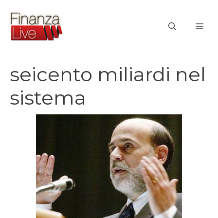
Vai
al
ME
contenuto
seicento miliardi nel
sistema