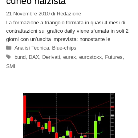
cuneo rialzista
21 Novembre 2010
di
Redazione
La formazione a triangolo formata in quasi 4 mesi di
contrattazioni sul grafico daily viene sfumata in soli 2
giorni con un’uscita imprevista; nonostante le
Categorie
Analisi Tecnica
,
Blue-chips
Tag
bund
,
DAX
,
Derivati
,
eurex
,
eurostoxx
,
Futures
,
SMI