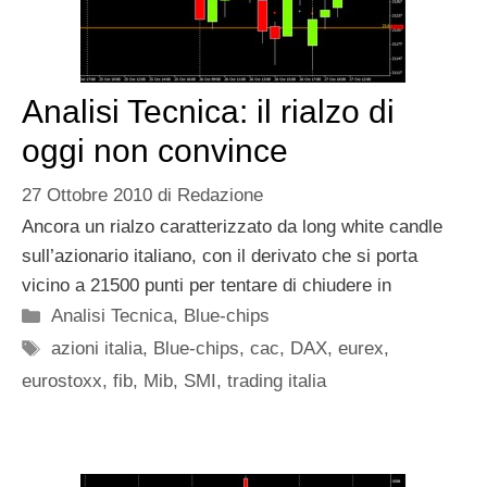
Analisi Tecnica: il rialzo di
oggi non convince
27 Ottobre 2010
di
Redazione
Ancora un rialzo caratterizzato da long white candle
sull’azionario italiano, con il derivato che si porta
vicino a 21500 punti per tentare di chiudere in
Categorie
Analisi Tecnica
,
Blue-chips
Tag
azioni italia
,
Blue-chips
,
cac
,
DAX
,
eurex
,
eurostoxx
,
fib
,
Mib
,
SMI
,
trading italia