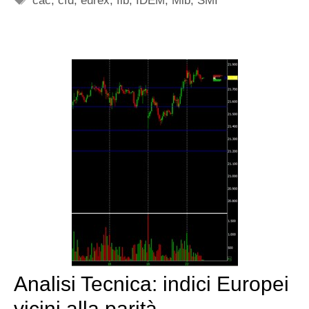
cac
,
cfd
,
eurex
,
fib
,
IDEM
,
Mib
,
SMI
Analisi Tecnica: indici Europei
vicini alla parità