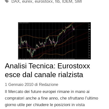
Tag
DAX
,
eurex
,
eurostoxx
,
fib
,
IDEM
,
SMI
Analisi Tecnica: Eurostoxx
esce dal canale rialzista
1 Gennaio 2010
di
Redazione
Il Mercato dei future europei rimane in mano ai
compratori anche a fine anno, che sfruttano l’ultimo
giorno utile per chiudere le posizioni in vista