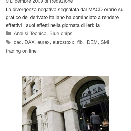
9 Dicembre 2009
di
Redazione
La divergenza negativa segnalata dal MACD orario sul
grafico del derivato italiano ha cominciato a rendere
effettivi i suoi effetti nella giornata di ieri: la
Categorie
Analisi Tecnica
,
Blue-chips
Tag
cac
,
DAX
,
eurex
,
eurostoxx
,
fib
,
IDEM
,
SMI
,
trading on line