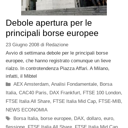
Debole apertura per le
principali borse europee
23 Giugno 2008
di
Redazione
Avvio di settimana debole per le principali borse
europee, che hanno registrato comunque un lieve
rialzo. In controtendenza Piazza Affari. A Milano,
infatti, il Mibtel
Categorie
AEX Amsterdam
,
Analisi Fondamentale
,
Borsa
Italia
,
CAC40 Paris
,
DAX Frankfurt
,
FTSE 100 London
,
FTSE Italia All Share
,
FTSE Italia Mid Cap
,
FTSE-MIB
,
NEWS ECONOMIA
Tag
Borsa Italia
,
borse europee
,
DAX
,
dollaro
,
euro
,
flessione
,
FTSE Italia All Share
,
FTSE Italia Mid Cap
,