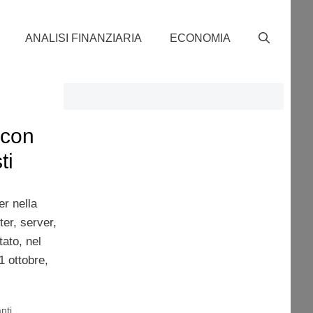
ANALISI FINANZIARIA
ECONOMIA
 con
ti
er nella
er, server,
tato, nel
1 ottobre,
nti
,