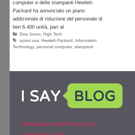
computer e delle stampanti Hewlett-
Packard ha annunciato un piano
addizionale di riduzione del personale di
ben 6.400 unità, pari al
Categorie
Dow Jones
,
High Tech
Tag
azioni usa
,
Hewlett-Packard
,
Information
Technology
,
personal computer
,
stampanti
Dichiarazione sulla Privacy (UE)
Cookie Policy (UE)