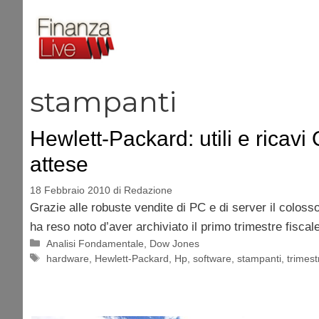
Vai
al
contenuto
stampanti
Hewlett-Packard: utili e ricavi
attese
18 Febbraio 2010
di
Redazione
Grazie alle robuste vendite di PC e di server il colo
ha reso noto d’aver archiviato il primo trimestre fiscal
Categorie
Analisi Fondamentale
,
Dow Jones
Tag
hardware
,
Hewlett-Packard
,
Hp
,
software
,
stampanti
,
trimest