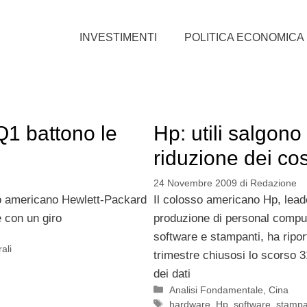
INVESTIMENTI
POLITICA ECONOMICA
 Q1 battono le
Hp: utili salgono
riduzione dei cos
24 Novembre 2009
di
Redazione
sso americano Hewlett-Packard
Il colosso americano Hp, lead
e con un giro
produzione di personal comput
software e stampanti, ha ripor
rali
trimestre chiusosi lo scorso 3
dei dati
Categorie
Analisi Fondamentale
,
Cina
Tag
hardware
,
Hp
,
software
,
stampa