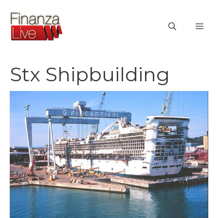
Vai
al
ME
contenuto
Stx Shipbuilding