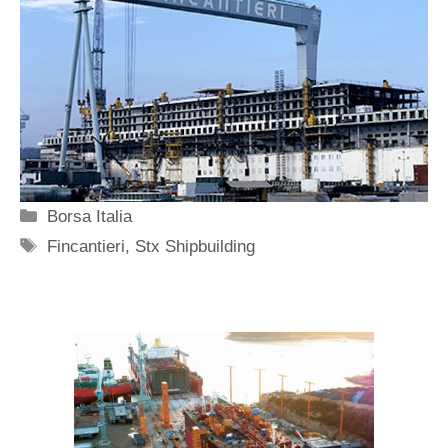
Categorie
Borsa Italia
Tag
Fincantieri
,
Stx Shipbuilding