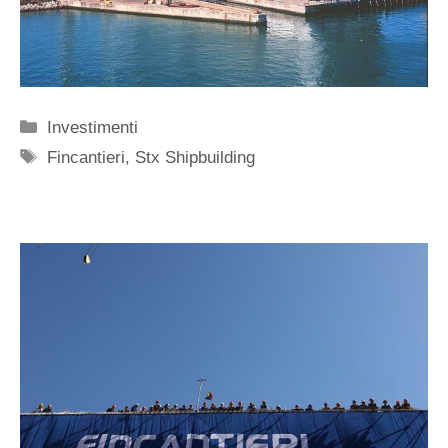
Categorie
Investimenti
Tag
Fincantieri
,
Stx Shipbuilding