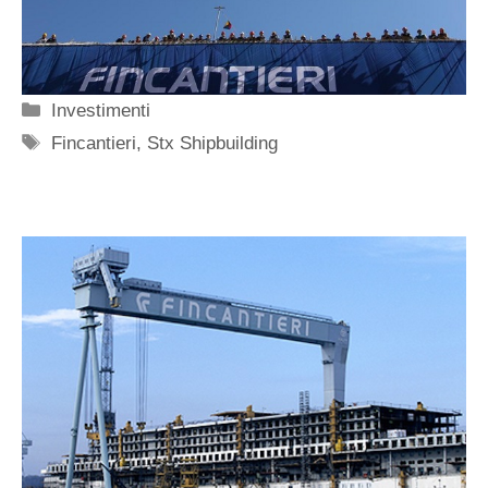
Categorie
Investimenti
Tag
Fincantieri
,
Stx Shipbuilding