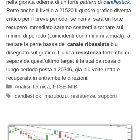
nella giorata odierna di un forte
pattern
di
candlestick
.
Rotto anche il livello a 21520 il quadro grafico diventa
critico per il breve periodo: se non vi sarà un forte
recupero immediato saremo costretti a tornare sui
minimi di periodo (coincidenti con i minimi annuali), a
testare la parte bassa del
canale ribassista
blu
disegnato sul grafico. L’unica
resistenza
forte che ci
separa da quest’ultimo target è la statica rossa di
lungo periodo posta a 20346, gia più volte rotta e
recuperata in entrambe le direzioni.
Categorie
Analisi Tecnica
,
FTSE-MIB
Tag
candlestick
,
marubozu
,
resistenze
,
supporti