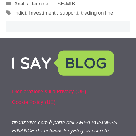
Categorie
Analisi Tecnica
,
FTSE-MIB
Tag
indici
,
Investimenti
,
supporti
,
trading on line
Dichiarazione sulla Privacy (UE)
Cookie Policy (UE)
finanzalive.com è parte dell' AREA BUSINESS
FINANCE del network IsayBlog! la cui rete