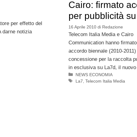
Cairo: firmato a
per pubblicità s
tore per effetto del
16 Aprile 2010
di
Redazione
A darne notizia
Telecom Italia Media e Cairo
Communication hanno firmato
accordo biennale (2010-2011) 
concessione per la raccolta pu
in esclusiva su La7d, il nuovo
Categorie
NEWS ECONOMIA
Tag
La7
,
Telecom Italia Media