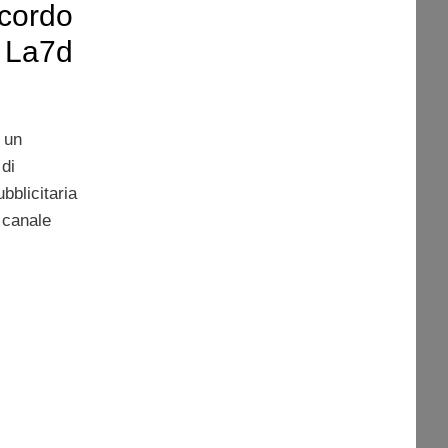
ccordo
u La7d
 un
di
bblicitaria
 canale