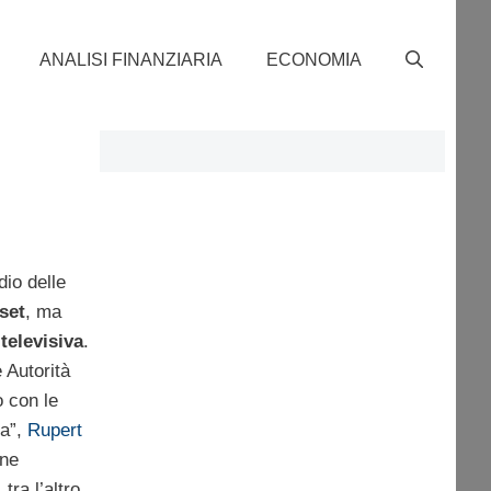
ANALISI FINANZIARIA
ECONOMIA
dio delle
set
, ma
 televisiva
.
 Autorità
 con le
pa”,
Rupert
one
tra l’altro,