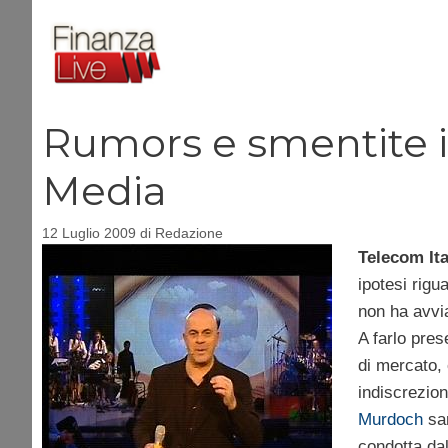
Vai
al
contenuto
Rumors e smentite i
Media
12 Luglio 2009
di
Redazione
Telecom Ita
ipotesi rigu
non ha avvia
A farlo pres
di mercato, 
indiscrezion
Murdoch
sar
condotta dal