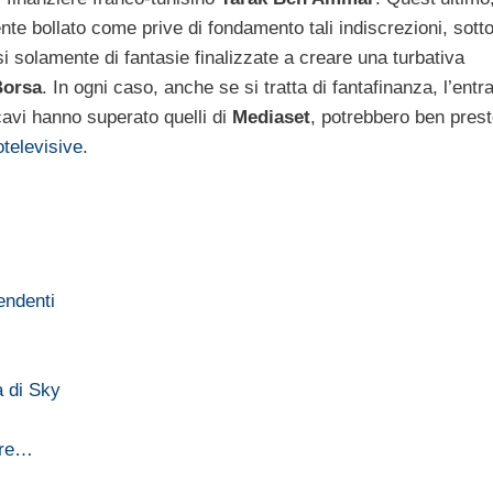
e bollato come prive di fondamento tali indiscrezioni, sott
i solamente di fantasie finalizzate a creare una turbativa
Borsa
. In ogni caso, anche se si tratta di fantafinanza, l’entr
ricavi hanno superato quelli di
Mediaset
, potrebbero ben pres
otelevisive
.
endenti
a di Sky
are…