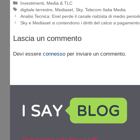
Categorie
Investimenti
,
Media & TLC
Tag
digitale terrestre
,
Mediaset
,
Sky
,
Telecom Italia Media
Analisi Tecnica: Enel perde il canale rialzista di medio period
Sky e Mediaset si contendono i diritti del calcio a pagamento
Lascia un commento
Devi essere
connesso
per inviare un commento.
Dichiarazione sulla Privacy (UE)