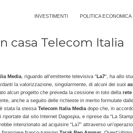
INVESTIMENTI
POLITICA ECONOMICA
n casa Telecom Italia
lia Media
, riguardo all’emittente televisiva “
La7
“, ha allo stu
ardanti la valorizzazione, singolarmente, di alcuni dei suoi
as
to alcun progetto che preveda la cessione in toto della
rete
ente, anche a seguito delle richieste in merito formulate dalle
è stata la stessa
Telecom Italia Media
dopo che, in accordo
i riportate dal sito Internet Dagospia, e riprese da “La Stam
ebbe intenzionato ad acquisire “La7” attraverso un’operazi
 finanziere franco-tunisino
Tarak Ben Ammar
. Quest’ultimo, 