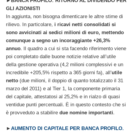
►
BANCA PROFILO: RITORNO AL DIVIDENDO PER
GLI AZIONISTI
In aggiunta, non bisogna dimenticare le altre stime di
rilievo. In particolare,
i ricavi netti consolidati si
sono avvicinati ai sedici milioni di euro, mettendo
comunque a segno un incoraggiante +26,3%
annuo
. Il quadro a cui si sta facendo riferimento viene
poi completato dalle buone notizie relative all’utile
della gestione operativa (4,2 milioni complessivi e un
incredibile +205,5% rispetto a 365 giorni fa), all’
utile
netto
(due milioni, il doppio di quanto totalizzato il 31
marzo del 2011) e al Tier 1, la componente primaria
del capitale, attestatosi al 25,2% e in rialzo di quasi
ventidue punti percentuali. È in questo contesto che si
è provveduto a stabilire
due nomine importanti
.
►
AUMENTO DI CAPITALE PER BANCA PROFILO.