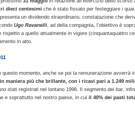
il prossimo
31 maggio
in relazione all’esercizio dello scorso
tri dieci centesimi
che è stato fissato per festeggiare i quar
appresenta un dividendo straordinario, constatazione che deriv
Secondo
Ugo Ravanelli
, ad della compagnia, l’obiettivo è sopra
 rispetto a quello attualmente in vigore (cinquantaquattro c
amento in atto.
11
 in questo momento, anche se poi la remunerazione avverrà i
 in maniera più che brillante, con i ricavi pari a 1.249 mili
ano stati registrati nel lontano 1996. Il segmento dei bar, infi
he e soprattutto nel nostro paese, in cui
il 40% dei pasti tota