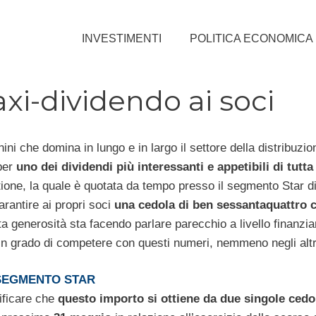
INVESTIMENTI
POLITICA ECONOMICA
i-dividendo ai soci
ni che domina in lungo e in largo il settore della distribuzio
per
uno dei dividendi più interessanti e appetibili di tutt
tione, la quale è quotata da tempo presso il segmento Star d
garantire ai propri soci
una cedola di ben sessantaquattro 
a generosità sta facendo parlare parecchio a livello finanziar
o in grado di competere con questi numeri, nemmeno negli altr
L SEGMENTO STAR
ificare che
questo importo si ottiene da due singole cedo