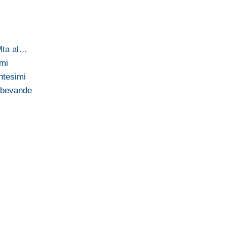
Mta al…
imi
ntesimi
e bevande