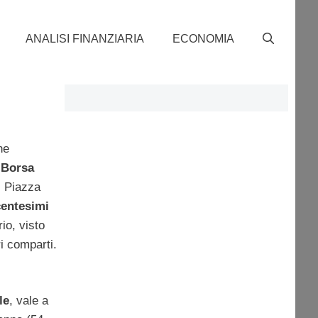
ANALISI FINANZIARIA
ECONOMIA
ne
a Borsa
i Piazza
centesimi
io, visto
i comparti.
le
, vale a