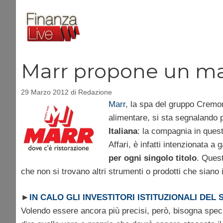
Vai
al
contenuto
Marr propone un max
29 Marzo 2012
di
Redazione
Marr
, la spa del gruppo Cremoni
alimentare, si sta segnalando 
Italiana
: la compagnia in ques
Affari, è infatti intenzionata a 
per ogni singolo titolo
. Quest
che non si trovano altri strumenti o prodotti che sian
►
IN CALO GLI INVESTITORI ISTITUZIONALI DE
Volendo essere ancora più precisi, però, bisogna spec