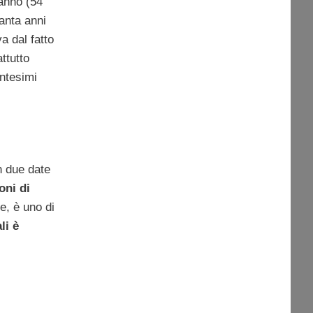
 anno (54
anta anni
a dal fatto
ttutto
entesimi
n due date
oni di
ne, è uno di
li è