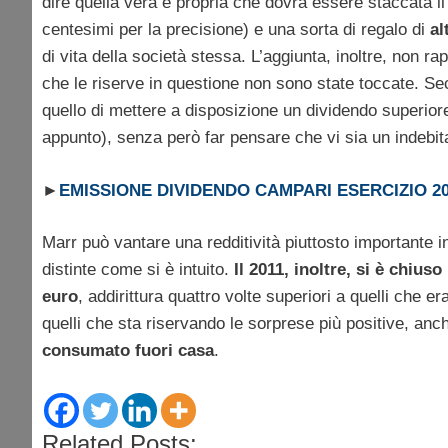
dire quella vera e propria che dovrà essere staccata 
centesimi per la precisione) e una sorta di regalo di
al
di vita della società stessa. L’aggiunta, inoltre, non r
che le riserve in questione non sono state toccate. 
quello di mettere a disposizione un dividendo superiore
appunto), senza però far pensare che vi sia un indebit
►
EMISSIONE DIVIDENDO CAMPARI ESERCIZIO 20
Marr può vantare una redditività piuttosto importante
distinte come si è intuito.
Il 2011, inoltre, si è chiuso
euro
, addirittura quattro volte superiori a quelli che er
quelli che sta riservando le sorprese più positive, anc
consumato fuori casa
.
Related Posts: