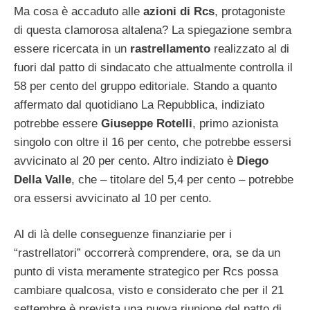
Ma cosa è accaduto alle
azioni
di
Rcs
, protagoniste
di questa clamorosa altalena? La spiegazione sembra
essere ricercata in un
rastrellamento
realizzato al di
fuori dal patto di sindacato che attualmente controlla il
58 per cento del gruppo editoriale. Stando a quanto
affermato dal quotidiano La Repubblica, indiziato
potrebbe essere
Giuseppe
Rotelli
, primo azionista
singolo con oltre il 16 per cento, che potrebbe essersi
avvicinato al 20 per cento. Altro indiziato è
Diego
Della
Valle
, che – titolare del 5,4 per cento – potrebbe
ora essersi avvicinato al 10 per cento.
Al di là delle conseguenze finanziarie per i
“rastrellatori” occorrerà comprendere, ora, se da un
punto di vista meramente strategico per Rcs possa
cambiare qualcosa, visto e considerato che per il 21
settembre è prevista una nuova riunione del patto di