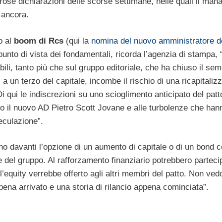
rose dichiarazioni delle scorse settimane, nelle quali il mana
 ancora.
o al
boom
di
Rcs
(qui la
nomina del nuovo amministratore d
to di vista dei fondamentali, ricorda l’agenzia di stampa, “g
bili, tanto più che sul gruppo editoriale, che ha chiuso il se
i a un terzo del capitale, incombe il rischio di una ricapitali
i qui le indiscrezioni su uno scioglimento anticipato del patt
avoro il nuovo AD Pietro Scott Jovane e alle turbolenze che han
eculazione”.
o davanti l’opzione di un aumento di capitale o di un bond co
del gruppo. Al rafforzamento finanziario potrebbero partecipa
’equity verrebbe offerto agli altri membri del patto. Non ved
pena arrivato e una storia di rilancio appena cominciata”.