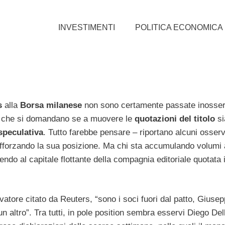
INVESTIMENTI
POLITICA ECONOMICA
s
alla
Borsa
milanese
non sono certamente passate inosser
o, che si domandano se a muovere le
quotazioni
del
titolo
si
speculativa
. Tutto farebbe pensare – riportano alcuni osserv
fforzando la sua posizione. Ma chi sta accumulando volumi a
do al capitale flottante della compagnia editoriale quotata
tore citato da Reuters, “sono i soci fuori dal patto, Giusep
altro”. Tra tutti, in pole position sembra esservi Diego Dell