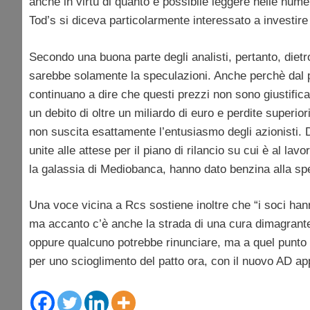
anche in virtù di quanto è possibile leggere nelle nume
Tod’s si diceva particolarmente interessato a investire
Secondo una buona parte degli analisti, pertanto, dietr
sarebbe solamente la speculazioni. Anche perchè dal pun
continuano a dire che questi prezzi non sono giustifica
un debito di oltre un miliardo di euro e perdite superior
non suscita esattamente l’entusiasmo degli azionisti. D
unite alle attese per il piano di rilancio su cui è al l
la galassia di Mediobanca, hanno dato benzina alla sp
Una voce vicina a Rcs sostiene inoltre che “i soci hann
ma accanto c’è anche la strada di una cura dimagrante 
oppure qualcuno potrebbe rinunciare, ma a quel punto l
per uno scioglimento del patto ora, con il nuovo AD ap