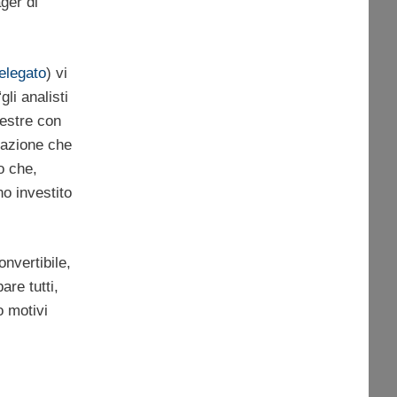
ger di
elegato
) vi
li analisti
mestre con
zzazione che
o che,
no investito
nvertibile,
re tutti,
o motivi