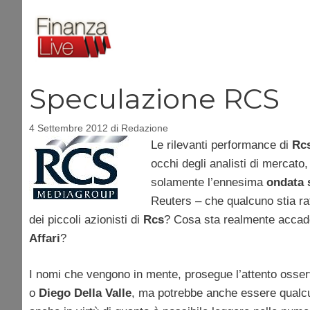
Vai
al
contenuto
Speculazione RCS
4 Settembre 2012
di
Redazione
Le rilevanti performance di
Rc
occhi degli analisti di mercat
solamente l’ennesima
ondata
Reuters – che qualcuno stia ra
dei piccoli azionisti di
Rcs
? Cosa sta realmente accaden
Affari
?
I nomi che vengono in mente, prosegue l’attento osserva
o
Diego
Della
Valle
, ma potrebbe anche essere qualcun 