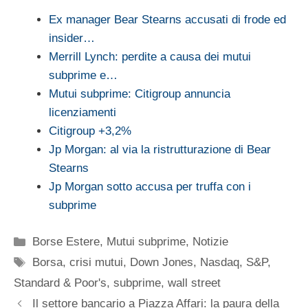
Ex manager Bear Stearns accusati di frode ed
insider…
Merrill Lynch: perdite a causa dei mutui
subprime e…
Mutui subprime: Citigroup annuncia
licenziamenti
Citigroup +3,2%
Jp Morgan: al via la ristrutturazione di Bear
Stearns
Jp Morgan sotto accusa per truffa con i
subprime
Categorie
Borse Estere
,
Mutui subprime
,
Notizie
Tag
Borsa
,
crisi mutui
,
Down Jones
,
Nasdaq
,
S&P
,
Standard & Poor's
,
subprime
,
wall street
Il settore bancario a Piazza Affari: la paura della