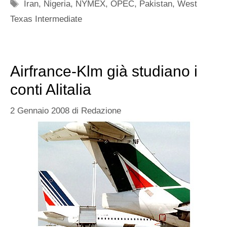
Tag
Iran
,
Nigeria
,
NYMEX
,
OPEC
,
Pakistan
,
West
Texas Intermediate
Airfrance-Klm già studiano i
conti Alitalia
2 Gennaio 2008
di
Redazione