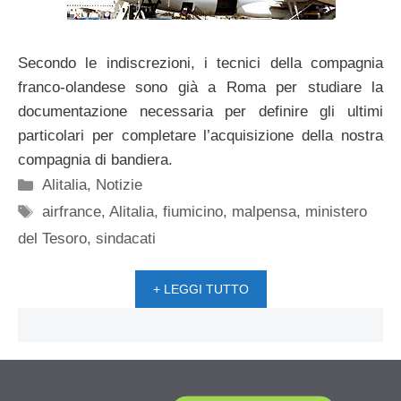
Secondo le indiscrezioni, i tecnici della compagnia
franco-olandese sono già a Roma per studiare la
documentazione necessaria per definire gli ultimi
particolari per completare l’acquisizione della nostra
compagnia di bandiera.
Categorie
Alitalia
,
Notizie
Tag
airfrance
,
Alitalia
,
fiumicino
,
malpensa
,
ministero
del Tesoro
,
sindacati
+ LEGGI TUTTO