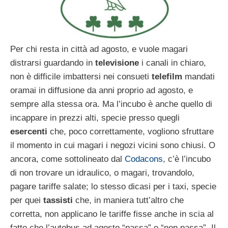
Per chi resta in città ad agosto, e vuole magari
distrarsi guardando in
televisione
i canali in chiaro,
non è difficile imbattersi nei consueti
telefilm
mandati
oramai in diffusione da anni proprio ad agosto, e
sempre alla stessa ora. Ma l’incubo è anche quello di
incappare in prezzi alti, specie presso quegli
esercenti
che, poco correttamente, vogliono sfruttare
il momento in cui magari i negozi vicini sono chiusi. O
ancora, come sottolineato dal
Codacons
, c’è l’incubo
di non trovare un idraulico, o magari, trovandolo,
pagare tariffe salate; lo stesso dicasi per i taxi, specie
per quei
tassisti
che, in maniera tutt’altro che
corretta, non applicano le tariffe fisse anche in scia al
fatto che l’autobus ad agosto “passa” e “non passa”. Il