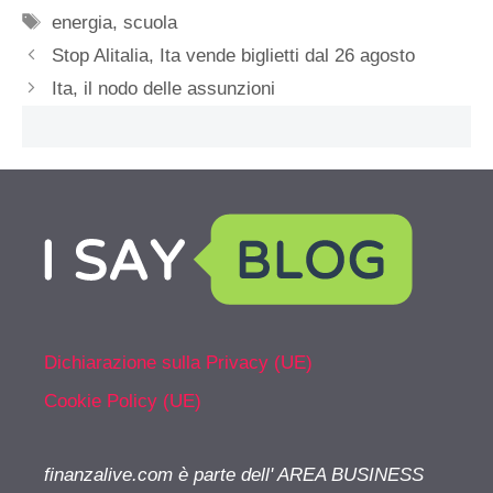
Tag
energia
,
scuola
Stop Alitalia, Ita vende biglietti dal 26 agosto
Ita, il nodo delle assunzioni
Dichiarazione sulla Privacy (UE)
Cookie Policy (UE)
finanzalive.com è parte dell' AREA BUSINESS