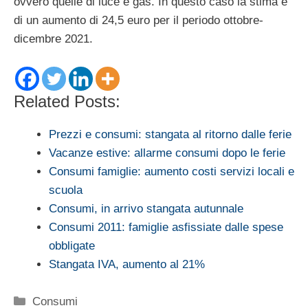
ovvero quelle di luce e gas. In questo caso la stima è
di un aumento di 24,5 euro per il periodo ottobre-
dicembre 2021.
Related Posts:
Prezzi e consumi: stangata al ritorno dalle ferie
Vacanze estive: allarme consumi dopo le ferie
Consumi famiglie: aumento costi servizi locali e
scuola
Consumi, in arrivo stangata autunnale
Consumi 2011: famiglie asfissiate dalle spese
obbligate
Stangata IVA, aumento al 21%
Categorie
Consumi