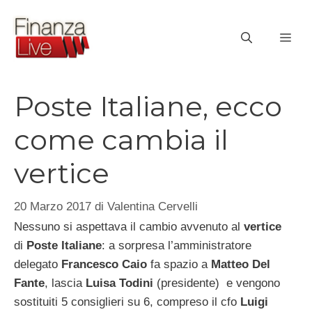
Vai
al
ME
contenuto
Poste Italiane, ecco
come cambia il
vertice
20 Marzo 2017
di
Valentina Cervelli
Nessuno si aspettava il cambio avvenuto al
vertice
di
Poste Italiane
: a sorpresa l’amministratore
delegato
Francesco Caio
fa spazio a
Matteo Del
Fante
, lascia
Luisa Todini
(presidente) e vengono
sostituiti 5 consiglieri su 6, compreso il cfo
Luigi