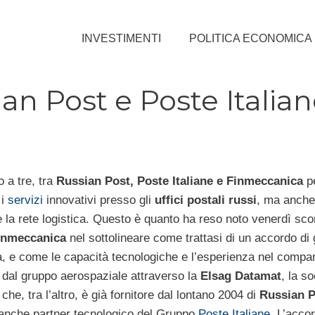
INVESTIMENTI
POLITICA ECONOMICA
an Post e Poste Italia
 a tre, tra
Russian Post, Poste Italiane e Finmeccanica
p
 i
servizi
innovativi presso gli
uffici postali russi
, ma anche
 la rete logistica. Questo è quanto ha reso noto venerdì scor
inmeccanica
nel sottolineare come trattasi di un accordo di
a, e come le capacità tecnologiche e l’esperienza nel compa
 dal gruppo aerospaziale attraverso la
Elsag Datamat
, la so
 che, tra l’altro, è già fornitore dal lontano 2004 di
Russian P
 anche partner tecnologico del Gruppo
Poste Italiane
. L’acco