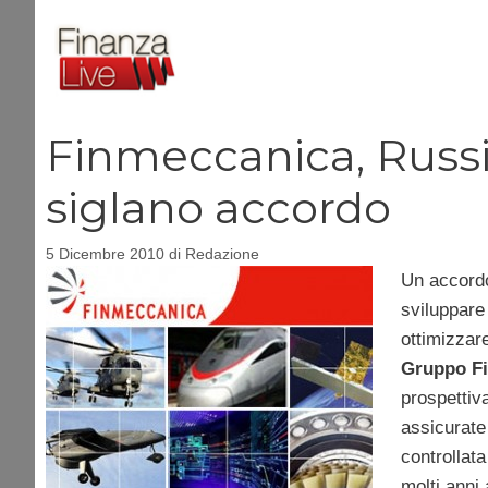
Vai
al
contenuto
Finmeccanica, Russi
siglano accordo
5 Dicembre 2010
di
Redazione
Un accordo
sviluppare
ottimizzare
Gruppo F
prospettiv
assicurate
controllata
molti anni