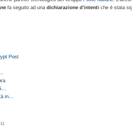
ane
fa seguito ad una
dichiarazione d’intenti
che è stata sig
gypt Post
l…
ura
,5…
ità in…
011