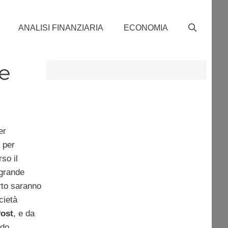
ANALISI FINANZIARIA
ECONOMIA
ne
er
 per
so il
 grande
rto saranno
cietà
ost
, e da
rdo