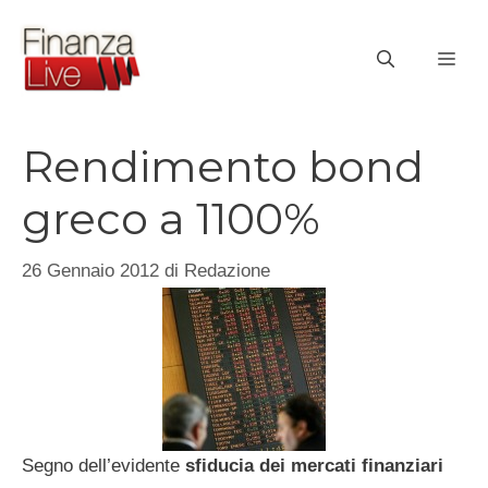
Vai
al
ME
contenuto
Rendimento bond
greco a 1100%
26 Gennaio 2012
di
Redazione
Segno dell’evidente
sfiducia dei mercati finanziari