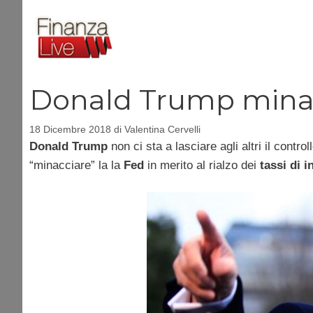
Vai
al
contenuto
Donald Trump minacc
18 Dicembre 2018
di
Valentina Cervelli
Donald Trump
non ci sta a lasciare agli altri il contro
“minacciare” la la
Fed
in merito al rialzo dei
tassi di i