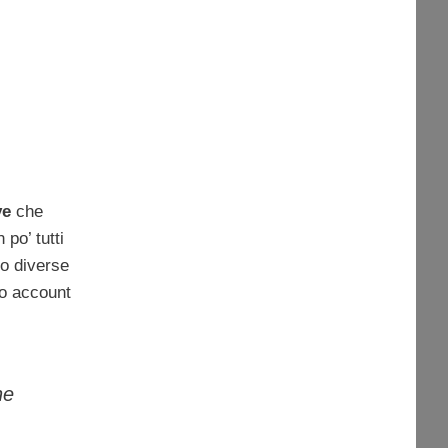
ve
che
po’ tutti
to diverse
uo account
he