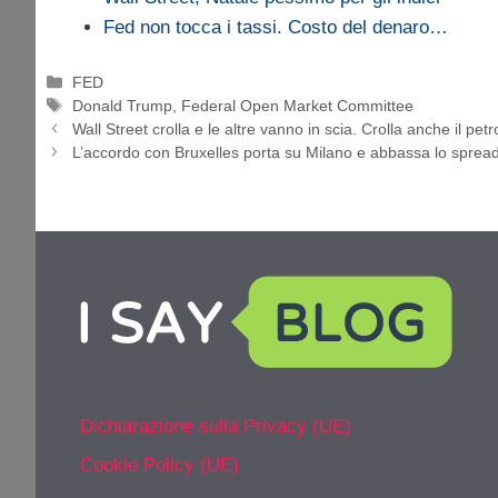
Fed non tocca i tassi. Costo del denaro…
Categorie
FED
Tag
Donald Trump
,
Federal Open Market Committee
Wall Street crolla e le altre vanno in scia. Crolla anche il petr
L’accordo con Bruxelles porta su Milano e abbassa lo sprea
Dichiarazione sulla Privacy (UE)
Cookie Policy (UE)