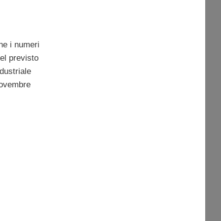
he i numeri
el previsto
dustriale
novembre