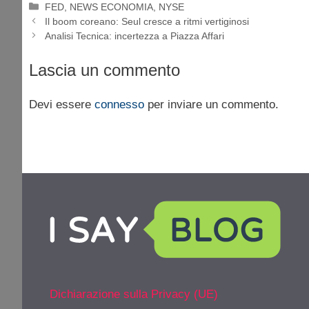
Categorie
FED
,
NEWS ECONOMIA
,
NYSE
Il boom coreano: Seul cresce a ritmi vertiginosi
Analisi Tecnica: incertezza a Piazza Affari
Lascia un commento
Devi essere
connesso
per inviare un commento.
Dichiarazione sulla Privacy (UE)