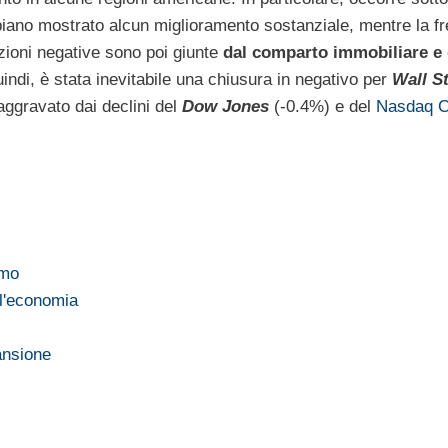
ano mostrato alcun miglioramento sostanziale, mentre la fr
azioni negative sono poi giunte
dal comparto immobiliare e 
quindi, è stata inevitabile una chiusura in negativo per
Wall St
aggravato dai declini del
Dow Jones
(-0.4%) e del
Nasdaq C
smo
ll'economia
ansione