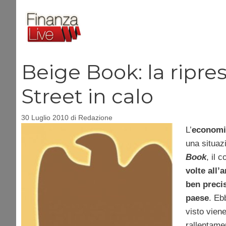
Vai
al
contenuto
Beige Book: la ripre
Street in calo
30 Luglio 2010
di
Redazione
L’
economi
una situaz
Book
, il 
volte all’
ben precis
paese
. Eb
visto vien
rallentamen