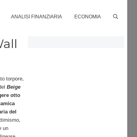
ANALISI FINANZIARIA
ECONOMIA
all
to torpore,
del
Beige
gere otto
ramica
ria del
ttimismo,
e un
lineare