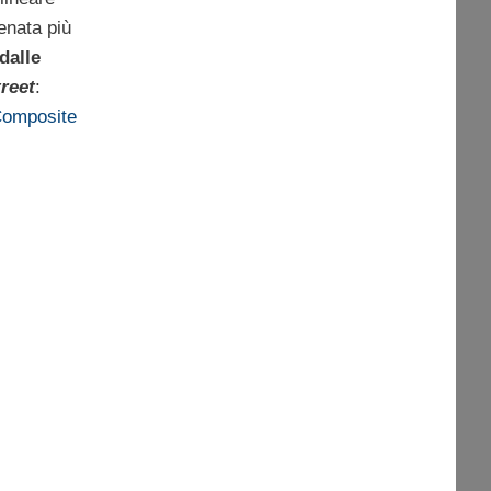
enata più
dalle
reet
:
omposite