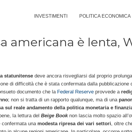
INVESTIMENTI
POLITICA ECONOMICA
sa americana è lenta, W
a statunitense
deve ancora risvegliarsi dal proprio prolunga
ione di difficoltà che è stata confermata dalla pubblicazione 
consueto documento che la
Federal Reserve
provvede a
redi
anno
; non si tratta di un rapporto qualunque, ma di una
pano
a sul reale andamento della politica monetaria e finanzia
bene, la lettura del
Beige Book
non lascia molto spazio all’o
e confermata una
modesta ripresa dei vari settori
, oltre ch
to in alcune regioni americane. In particolare, occorre sotto