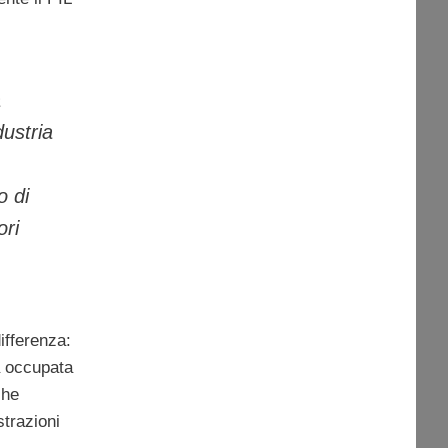
a
dustria
o di
ori
differenza:
a occupata
 che
strazioni