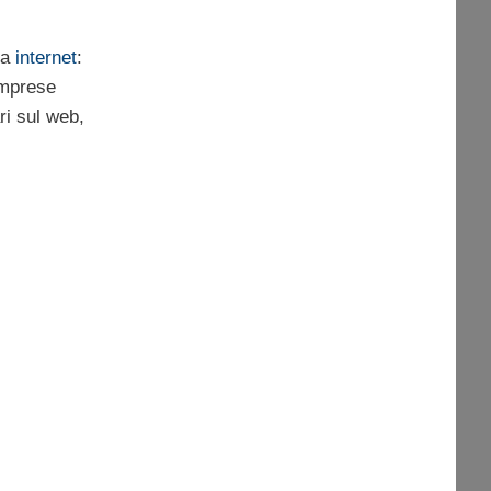
da
internet
:
imprese
ri sul web,