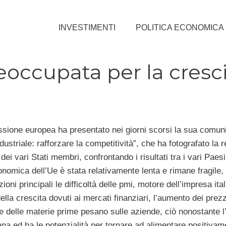
INVESTIMENTI
POLITICA ECONOMICA
ccupata per la cresci
ione europea ha presentato nei giorni scorsi la sua comun
ndustriale: rafforzare la competitività”, che ha fotografato la r
 dei vari Stati membri, confrontando i risultati tra i vari Paesi
nomica dell’Ue è stata relativamente lenta e rimane fragile, 
oni principali le difficoltà delle pmi, motore dell’impresa ita
ella crescita dovuti ai mercati finanziari, l’aumento dei prezz
 e delle materie prime pesano sulle aziende, ciò nonostante l’
na ed ha le potenzialità per tornare ad alimentare positivame