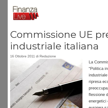
Vai
al
contenuto
Commissione UE preo
industriale italiana
16 Ottobre 2011
di
Redazione
La Commiss
“Politica i
industriale
ripresa eco
preoccupazi
flessione d
energetici
europea sa