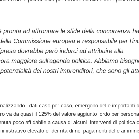
è pronta ad affrontare le sfide della concorrenza h
 della Commissione europea e responsabile per l’in
ripresa dovrebbe però indurci ad attribuire alla
ancora maggiore sull’agenda politica. Abbiamo bisogn
 potenzialità dei nostri imprenditori, che sono gli att
nalizzando i dati caso per caso, emergono delle importanti 
iero va da quasi il 125% del valore aggiunto lordo per person
tenuta poco affidabile a causa di alcuni interventi di politica
nistrativo elevato e dei ritardi nei pagamenti delle ammini