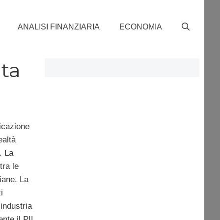
ANALISI FINANZIARIA
ECONOMIA
ta
icazione
ealtà
. La
tra le
liane. La
i
industria
nte il PIL