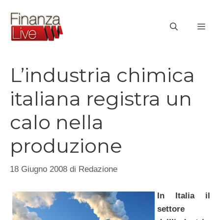
Vai
al
ME
contenuto
L’industria chimica
italiana registra un
calo nella
produzione
18 Giugno 2008
di
Redazione
In Italia il
settore