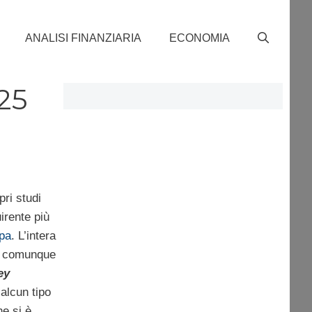
ANALISI FINANZIARIA
ECONOMIA
25
pri studi
uirente più
pa
. L’intera
’è comunque
ey
alcun tipo
e si è