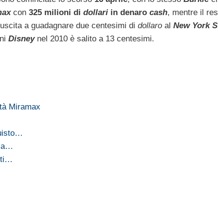
max
con
325 milioni di
dollari
in denaro
cash
, mentre il re
iuscita a guadagnare due centesimi di
dollaro
al
New York S
oni
Disney
nel 2010 è salito a 13 centesimi.
ità Miramax
uisto…
 la…
tti…