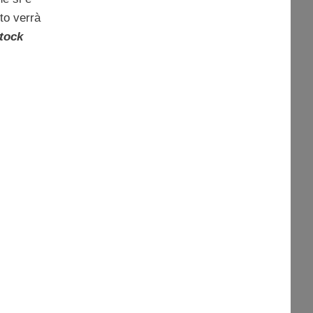
sto verrà
tock