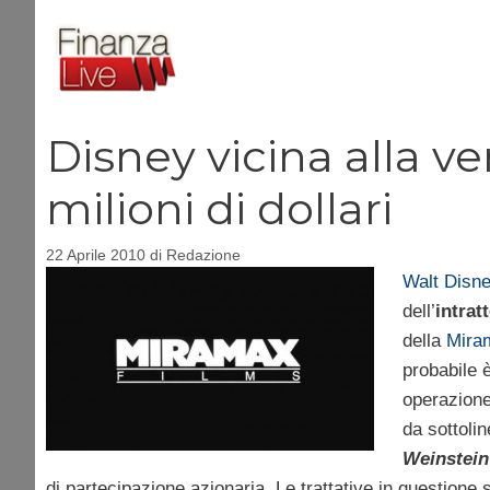
Vai
al
contenuto
Disney vicina alla v
milioni di dollari
22 Aprile 2010
di
Redazione
Walt Disne
dell’
intrat
della
Mira
probabile 
operazione
da sottolin
Weinstein
di partecipazione azionaria. Le trattative in question