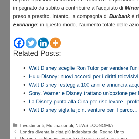
impegnato da subito a contribuire all’acquisto di
Mira
preso a prestito. Intanto, la compagnia di
Burbank
è r
Exchange
: in questo modo, l’aumento totale delle azi
Related Posts:
Walt Disney sceglie Ron Tutor per vendere l'un
Hulu-Disney: nuovi accordi per i diritti televisivi
Walt Disney festeggia 100 anni e annuncia acq
Sony, Warner e Disney trattano un'opzione per
La Disney punta alla Cina per risollevare i profi
Walt Disney sigla la joint venture per il parco…
Categorie
Investimenti
,
Multinazionali
,
NEWS ECONOMIA
Londra diventa la città più indebitata del Regno Unito
Benzina: raddoppio impianti self service entro un anno