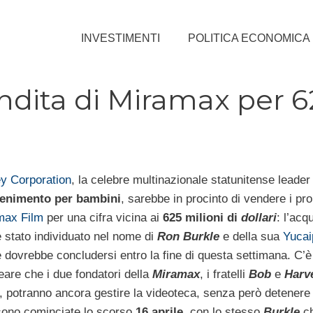
INVESTIMENTI
POLITICA ECONOMICA
endita di Miramax per 6
y Corporation
, la celebre multinazionale statunitense leader
tenimento per bambini
, sarebbe in procinto di vendere i pro
max Film
per una cifra vicina ai
625 milioni di
dollari
: l’acq
è stato individuato nel nome di
Ron Burkle
e della sua
Yucai
 dovrebbe concludersi entro la fine di questa settimana. C
eare che i due fondatori della
Miramax
, i fratelli
Bob
e
Harv
, potranno ancora gestire la videoteca, senza però detenere 
e sono cominciate lo scorso
16 aprile
, con lo stesso
Burkle
ch