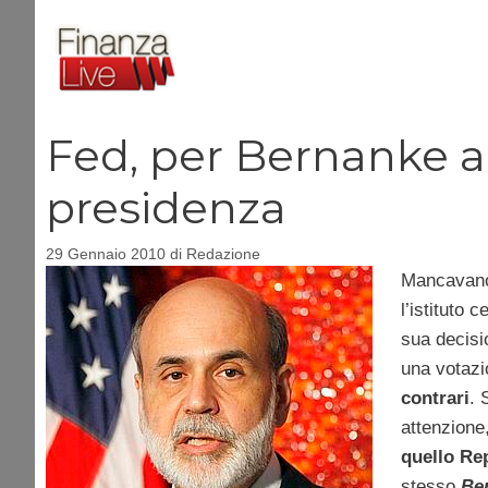
Vai
al
contenuto
Fed, per Bernanke ar
presidenza
29 Gennaio 2010
di
Redazione
Mancavano 
l’istituto 
sua decis
una votazi
contrari
. 
attenzione
quello Re
stesso
Be