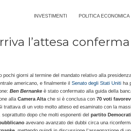
INVESTIMENTI
POLITICA ECONOMICA
riva l’attesa conferma 
pochi giorni al termine del mandato relativo alla presidenz
centrale americano, e finalmente il
Senato degli Stati Uniti
ha p
ione:
Ben Bernanke
è stato confermato alla guida della banc
one alla
Camera Alta
che si è conclusa con
70 voti favorev
Si trattava di un voto molto atteso ed esaminato con la mas
, soprattutto dopo che molti esponenti del
partito Democrati
pubblicano
avevano avanzato dei dubbi circa una riconferma
rnanke
, mettendo quindi in discussione l’assegnazione di un