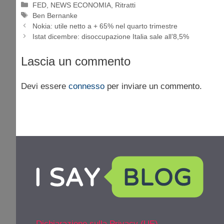
Categorie
FED
,
NEWS ECONOMIA
,
Ritratti
Tag
Ben Bernanke
Nokia: utile netto a + 65% nel quarto trimestre
Istat dicembre: disoccupazione Italia sale all’8,5%
Lascia un commento
Devi essere
connesso
per inviare un commento.
Dichiarazione sulla Privacy (UE)