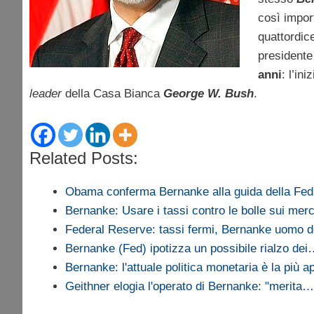
così impor
quattordic
president
anni
: l’in
leader
della Casa Bianca
George W. Bush
.
Related Posts:
Obama conferma Bernanke alla guida della Fed
Bernanke: Usare i tassi contro le bolle sui merc
Federal Reserve: tassi fermi, Bernanke uomo d
Bernanke (Fed) ipotizza un possibile rialzo de
Bernanke: l'attuale politica monetaria è la più a
Geithner elogia l'operato di Bernanke: "merita…