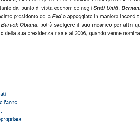
tante dal punto di vista economico negli
Stati Uniti
.
Bernan
esimo presidente della
Fed
e appoggiato in maniera incondiz
e
Barack Obama
, potrà
svolgere il suo incarico per altri q
izio della sua presidenza risale al 2006, quando venne nomina
ati
ell'anno
i…
ppropriata