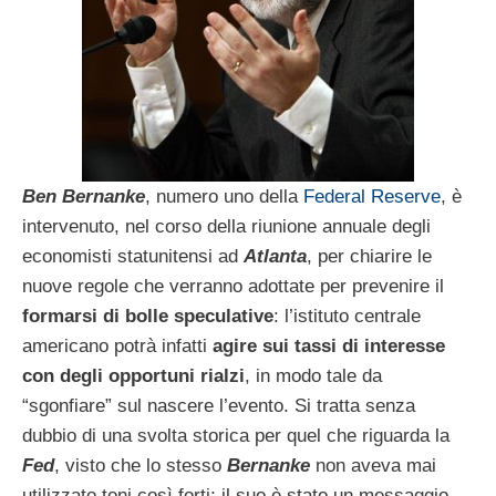
Ben Bernanke
, numero uno della
Federal Reserve
, è
intervenuto, nel corso della riunione annuale degli
economisti statunitensi ad
Atlanta
, per chiarire le
nuove regole che verranno adottate per prevenire il
formarsi di bolle speculative
: l’istituto centrale
americano potrà infatti
agire sui tassi di interesse
con degli opportuni rialzi
, in modo tale da
“sgonfiare” sul nascere l’evento. Si tratta senza
dubbio di una svolta storica per quel che riguarda la
Fed
, visto che lo stesso
Bernanke
non aveva mai
utilizzato toni così forti; il suo è stato un messaggio