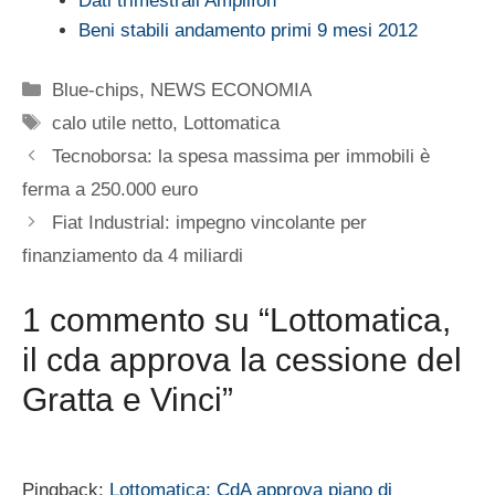
Dati trimestrali Amplifon
Beni stabili andamento primi 9 mesi 2012
Categorie
Blue-chips
,
NEWS ECONOMIA
Tag
calo utile netto
,
Lottomatica
Tecnoborsa: la spesa massima per immobili è
ferma a 250.000 euro
Fiat Industrial: impegno vincolante per
finanziamento da 4 miliardi
1 commento su “Lottomatica,
il cda approva la cessione del
Gratta e Vinci”
Pingback:
Lottomatica: CdA approva piano di