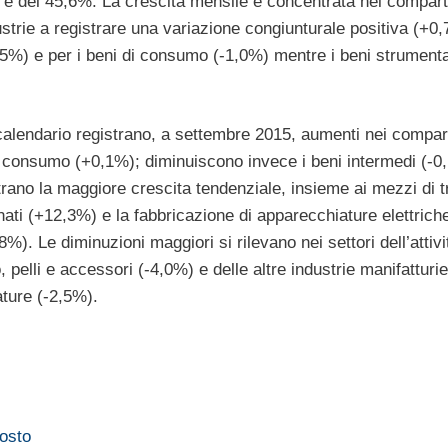
 è del 45,6%. La crescita mensile è concentrata nel compart
dustrie a registrare una variazione congiunturale positiva (+0
-1,5%) e per i beni di consumo (-1,0%) mentre i beni strument
i di calendario registrano, a settembre 2015, aumenti nei compar
di consumo (+0,1%); diminuiscono invece i beni intermedi (-0
strano la maggiore crescita tendenziale, insieme ai mezzi di t
finati (+12,3%) e la fabbricazione di apparecchiature elettrich
). Le diminuzioni maggiori si rilevano nei settori dell’attivi
, pelli e accessori (-4,0%) e delle altre industrie manifatturie
ature (-2,5%).
gosto