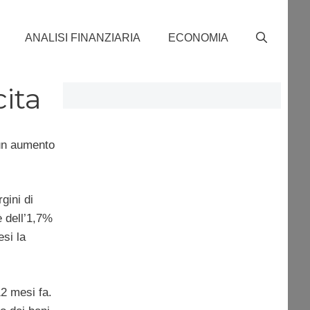
ANALISI FINANZIARIA
ECONOMIA
cita
 un aumento
gini di
è dell’1,7%
esi la
12 mesi fa.