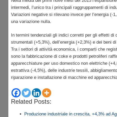
Nella media dei primi nove mesi del 2015 l’espansione
intermedi, l’unico tra i principali raggruppamenti di in
Variazioni negative si rilevano invece per l’energia (
una variazione nulla.
In termini tendenziali gli indici corretti per gli effett
strumentali (+5,3%), dell’energia (+2,3%) e dei beni 
Tra i settori di attività economica, i comparti che regi
sono la fabbricazione di coke e prodotti petroliferi raf
apparecchiature per uso domestico non elettriche (+4,8%
estrattiva (-4,5%), delle industrie tessili, abbigliamento
riparazione e installazione di macchine ed apparecchi
Related Posts:
Produzione industriale in crescita, +4,3% ad A