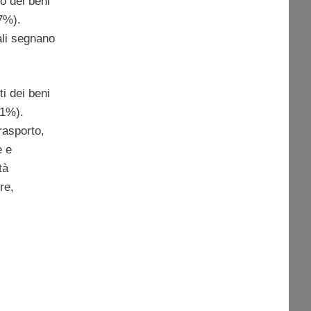
o dei beni
,7%).
ali segnano
ti dei beni
,1%).
rasporto,
e e
tà
re,