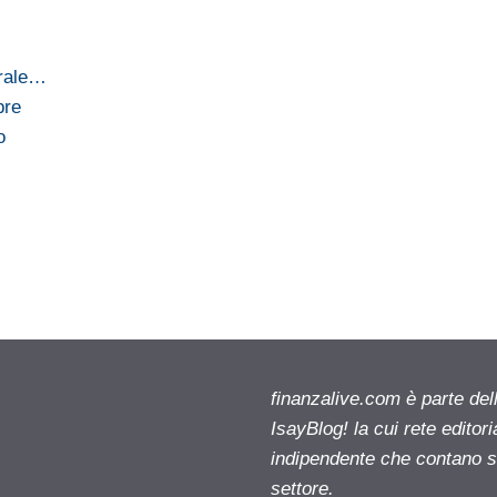
urale…
bre
o
finanzalive.com è parte d
IsayBlog! la cui rete editor
indipendente che contano su
settore.