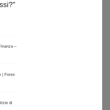
ssi?”
 Finanza –
e | Forex
tizie di