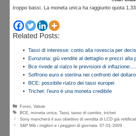
troppo bassi. La moneta unica ha raggiunto quota 1,3379 
Related Posts:
Tassi di interesse: conto alla rovescia per deci
Eurozona: giù vendite al dettaglio e prezzi alla
Bce rivede al rialzo le previsioni di inflazione:…
Soffrono euro e sterlina nei confronti del dolla
BCE: possibile rialzo dei tassi europei
Trichet: l'euro è una moneta credibile
Categorie
Forex
,
Valute
Tag
BCE
,
moneta unica
,
Tassi
,
tasso di cambio
,
trichet
Sony mancherà il suo obiettivo di vendita di LCD già rettifica
S&P Mib i migliori e i peggiori di giornata: 07-01-2009