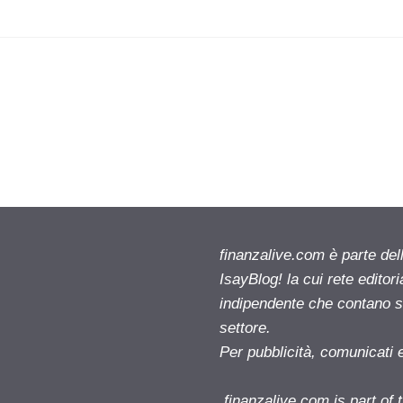
finanzalive.com è parte d
IsayBlog! la cui rete editor
indipendente che contano su
settore.
Per pubblicità, comunicati 
finanzalive.com is part o