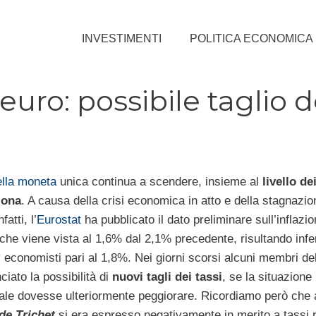
INVESTIMENTI
POLITICA ECONOMICA
euro: possibile taglio d
ella moneta
unica continua a scendere, insieme al
livello de
zona
. A causa della crisi economica in atto e della stagnazio
atti, l’
Eurostat
ha pubblicato il dato preliminare sull’inflazio
che viene vista al 1,6% dal 2,1% precedente, risultando infer
i economisti pari al 1,8%. Nei giorni scorsi alcuni membri de
ciato la possibilità di
nuovi tagli dei tassi
, se la situazione
ale dovesse ulteriormente peggiorare. Ricordiamo però che
de Trichet
si era espresso negativamente in merito a tassi 