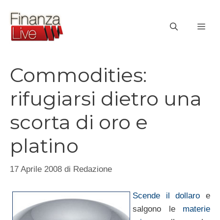
Vai
al
ME
contenuto
Commodities:
rifugiarsi dietro una
scorta di oro e
platino
17 Aprile 2008
di
Redazione
Scende il dollaro
e
salgono le
materie