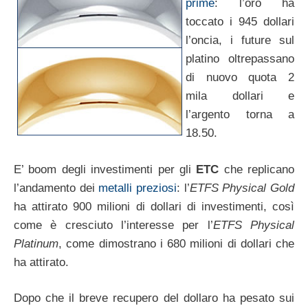
prime
: l’oro ha
toccato i 945 dollari
l’oncia, i future sul
platino oltrepassano
di nuovo quota 2
mila dollari e
l’argento torna a
18.50.
E’ boom degli investimenti per gli
ETC
che replicano
l’andamento dei
metalli preziosi
: l’
ETFS Physical Gold
ha attirato 900 milioni di dollari di investimenti, così
come è cresciuto l’interesse per l’
ETFS Physical
Platinum
, come dimostrano i 680 milioni di dollari che
ha attirato.
Dopo che il breve recupero del dollaro ha pesato sui