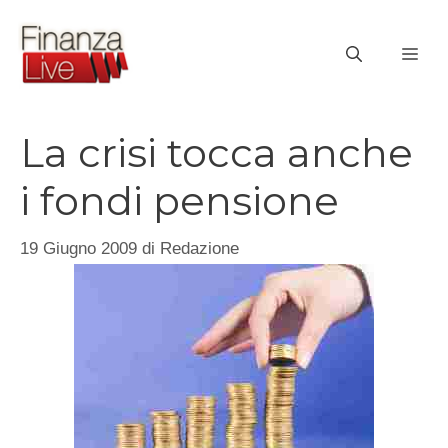
Vai
al
ME
contenuto
La crisi tocca anche
i fondi pensione
19 Giugno 2009
di
Redazione