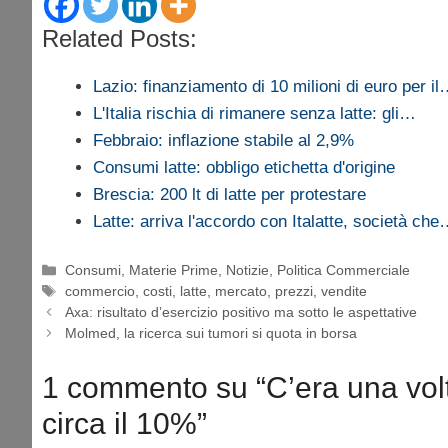
Related Posts:
Lazio: finanziamento di 10 milioni di euro per i
L'Italia rischia di rimanere senza latte: gli…
Febbraio: inflazione stabile al 2,9%
Consumi latte: obbligo etichetta d'origine
Brescia: 200 lt di latte per protestare
Latte: arriva l'accordo con Italatte, società ch
Categorie
Consumi
,
Materie Prime
,
Notizie
,
Politica Commerciale
Tag
commercio
,
costi
,
latte
,
mercato
,
prezzi
,
vendite
Axa: risultato d’esercizio positivo ma sotto le aspettative
Molmed, la ricerca sui tumori si quota in borsa
1 commento su “C’era una volt
circa il 10%”