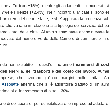
anche a
Torino (+15%)
, mentre gli andamenti piu’ moderati s
4,7%)
e
Firenze (+2,4%)
. Nell’ incontro al Mipaaf si sono e
i problemi del settore latte, e si e’ appurata la presenza su
ezzo che variano in relazione alla tipologia del servizio, del p
mo visto, delle citta’. Al tavolo sono state anche rilevate 
e ricevute dal numero verde delle Camere di commercio in q
nute).
nde hanno subìto in quest’ultimo anno
incrementi di cos
dell’energia, dei trasporti e del costo del lavoro
. Aumen
imprese, che lavorano gia’ con margini molto limitati. A
i
Assolatte
afferma che si è addirittura trattato di un au
rima si e’ incrementato di oltre il 30%.
ne di collaborare, per sensibilizzare le imprese ad adottare 