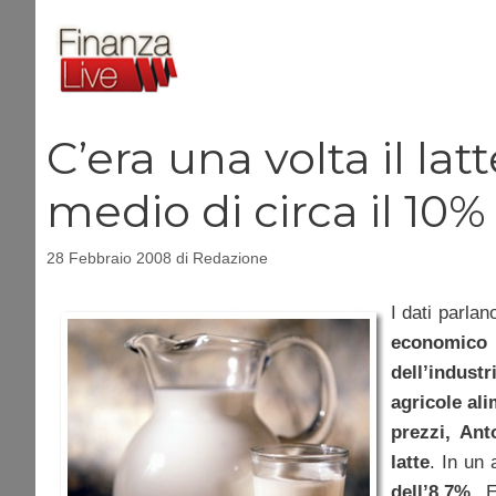
Vai
al
contenuto
C’era una volta il l
medio di circa il 10%
28 Febbraio 2008
di
Redazione
I dati parlan
economico
dell’industr
agricole ali
prezzi, Ant
latte
. In un
dell’8,7%
. 