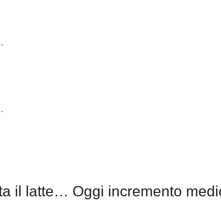
l…
e…
a il latte… Oggi incremento medi