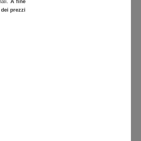
nali.
A fine
 dei prezzi