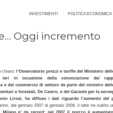
INVESTIMENTI
POLITICA ECONOMICA
atte… Oggi incremento
o chiaro:
l’Osservatorio prezzi e tariffe del Ministero del
 ieri in occasione della convocazione dei rappr
ia e del commercio di settore da parte del ministro dell
mentari e forestali, De Castro, e del Garante per la sorve
onio Lirosi, ha diffuso i dati riguardo l’aumento del 
 anno, dal gennaio 2007 al gennaio 2008, il latte ha subìto 
E
Milano e’ da record: nel 2007 il prezzo è aumentat