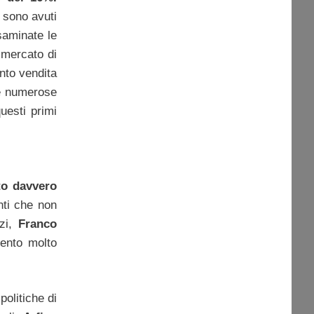
i sono avuti
saminate le
l mercato di
unto vendita
le numerose
uesti primi
to davvero
ti che non
nzi,
Franco
mento molto
politiche di