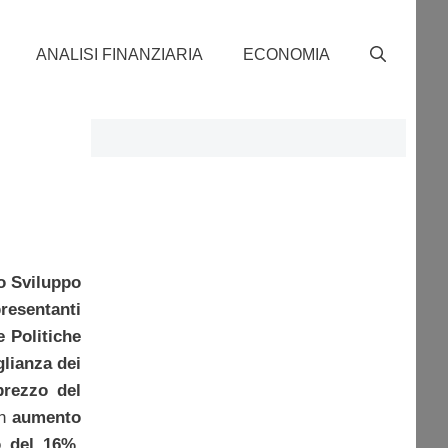
ANALISI FINANZIARIA
ECONOMIA
lo Sviluppo
esentanti
e Politiche
glianza dei
prezzo del
un
aumento
o del 16%.