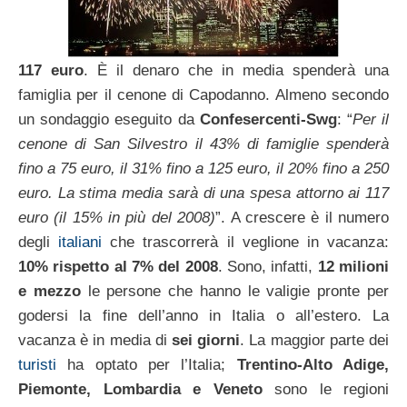
117 euro
. È il denaro che in media spenderà una
famiglia per il cenone di Capodanno. Almeno secondo
un sondaggio eseguito da
Confesercenti-Swg
: “
Per il
cenone di San Silvestro il 43% di famiglie spenderà
fino a 75 euro, il 31% fino a 125 euro, il 20% fino a 250
euro. La stima media sarà di una spesa attorno ai 117
euro (il 15% in più del 2008)
”. A crescere è il numero
degli
italiani
che trascorrerà il veglione in vacanza:
10% rispetto al 7% del 2008
. Sono, infatti,
12 milioni
e mezzo
le persone che hanno le valigie pronte per
godersi la fine dell’anno in Italia o all’estero. La
vacanza è in media di
sei giorni
. La maggior parte dei
turisti
ha optato per l’Italia;
Trentino-Alto Adige,
Piemonte, Lombardia e Veneto
sono le regioni