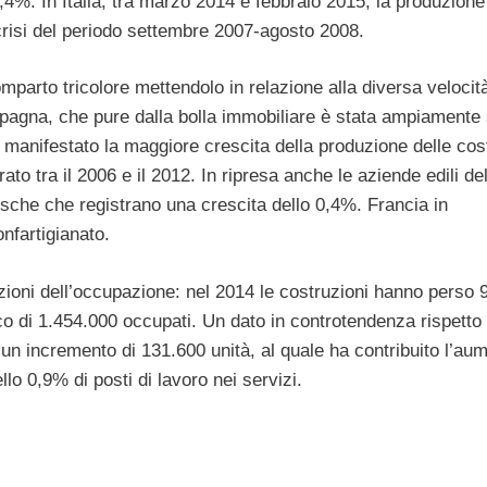
0,4%. In Italia, tra marzo 2014 e febbraio 2015, la produzione
 crisi del periodo settembre 2007-agosto 2008.
parto tricolore mettendolo in relazione alla diversa velocità
a Spagna, che pure dalla bolla immobiliare è stata ampiamente 
manifestato la maggiore crescita della produzione delle cost
to tra il 2006 e il 2012. In ripresa anche le aziende edili d
sche che registrano una crescita dello 0,4%. Francia in
nfartigianato.
izioni dell’occupazione: nel 2014 le costruzioni hanno perso 
co di 1.454.000 occupati. Un dato in controtendenza rispetto 
n incremento di 131.600 unità, al quale ha contribuito l’au
llo 0,9% di posti di lavoro nei servizi.