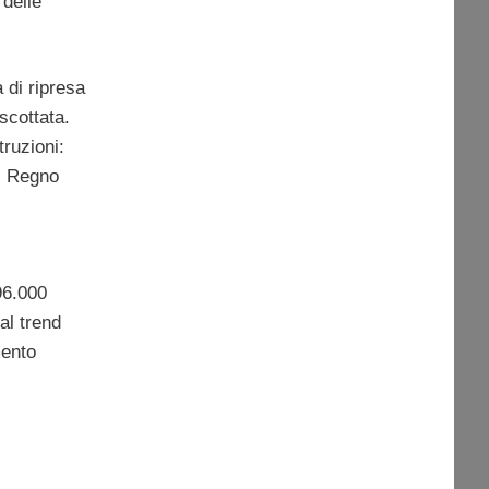
 delle
 di ripresa
scottata.
ruzioni:
el Regno
96.000
al trend
mento