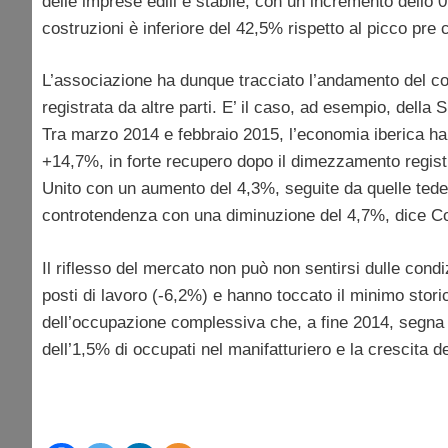
delle imprese edili è stabile, con un incremento dello 
costruzioni è inferiore del 42,5% rispetto al picco pre
L’associazione ha dunque tracciato l’andamento del com
registrata da altre parti. E’ il caso, ad esempio, dell
Tra marzo 2014 e febbraio 2015, l’economia iberica ha 
+14,7%, in forte recupero dopo il dimezzamento registra
Unito con un aumento del 4,3%, seguite da quelle tede
controtendenza con una diminuzione del 4,7%, dice Co
Il riflesso del mercato non può non sentirsi dulle cond
posti di lavoro (-6,2%) e hanno toccato il minimo stori
dell’occupazione complessiva che, a fine 2014, segna u
dell’1,5% di occupati nel manifatturiero e la crescita de