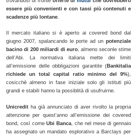
trovandosi di fronte
offerte di
mutui
che dovrebbero
essere più convenienti e con tassi più contenuti e
scadenze più lontane
.
Il mercato italiano si è aperto ai covered bond dal
giugno 2007, spalancando le porte ad un
potenziale
bacino di 200 miliardi di euro
, almeno seconle stime
dell’Abi. La normativa italiana mette dei limiti
all’emissione delle obbligazioni garantite (
Bankitalia
richiede un total capital ratio minimo del 9%
),
cosicchè almeno in fase iniziale solo gli istituti più
grandi e stabili hanno la possiblità di usufruirne.
Unicredit
ha già annunciato di aver rivolto la propria
attenzione per quest’anno all’emissione dei covered
bond, così come
Ubi Banca
, che nel mese di gennaio
ha assegnato un mandato esplorativo a Barclays per