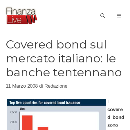
Vai
al
ME
contenuto
Covered bond sul
mercato italiano: le
banche tentennano
11 Marzo 2008
di
Redazione
I
covere
d bond
sono