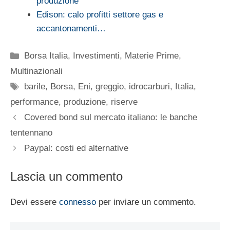
produzione
Edison: calo profitti settore gas e
accantonamenti…
Categorie
Borsa Italia
,
Investimenti
,
Materie Prime
,
Multinazionali
Tag
barile
,
Borsa
,
Eni
,
greggio
,
idrocarburi
,
Italia
,
performance
,
produzione
,
riserve
Covered bond sul mercato italiano: le banche
tentennano
Paypal: costi ed alternative
Lascia un commento
Devi essere
connesso
per inviare un commento.