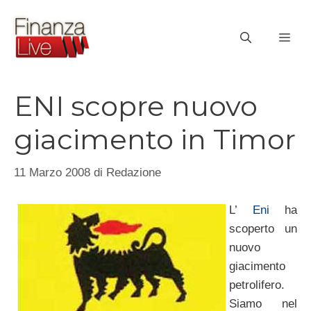
Vai
al
ME
contenuto
ENI scopre nuovo
giacimento in Timor
11 Marzo 2008
di
Redazione
L’
Eni
ha
scoperto un
nuovo
giacimento
petrolifero.
Siamo nel