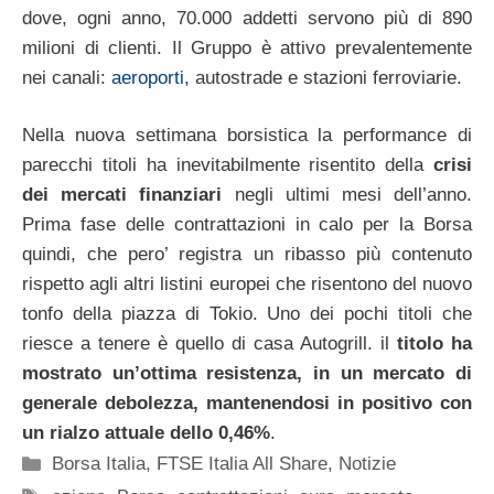
dove, ogni anno, 70.000 addetti servono più di 890
milioni di clienti. Il Gruppo è attivo prevalentemente
nei canali:
aeroporti,
autostrade e stazioni ferroviarie.
Nella nuova settimana borsistica la performance di
parecchi titoli ha inevitabilmente risentito della
crisi
dei mercati finanziari
negli ultimi mesi dell’anno.
Prima fase delle contrattazioni in calo per la Borsa
quindi, che pero’ registra un ribasso più contenuto
rispetto agli altri listini europei che risentono del nuovo
tonfo della piazza di Tokio. Uno dei pochi titoli che
riesce a tenere è quello di casa Autogrill. il
titolo ha
mostrato un’ottima resistenza, in un mercato di
generale debolezza, mantenendosi in positivo con
un rialzo attuale dello 0,46%
.
Categorie
Borsa Italia
,
FTSE Italia All Share
,
Notizie
Tag