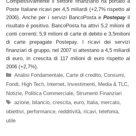
Complessivamente il settore finanziario ha portato a
Poste Italiane ricavi per 4,5 miliardi (+2,7% rispetto al
2006). Anche per i servizi BancoPosta e
Postepay
il
risultato è positivo. BancoPosta ha attivi 5,2 milioni di
conti correnti; 5,9 milioni di carte di debito e 3,5milioni
di carte prepagate Postepay. I ricavi dei servizi
finanziari di gruppo, nel 2007 si attestano a 4,5 miliardi
di euro, in crescita di 117 milioni di euro rispetto al
2006 (+2,7%).
Categorie
Analisi Fondamentale
,
Carte di credito
,
Consumi
,
Fondi
,
High Tech
,
Internet
,
Investimenti
,
Media & TLC
,
Notizie
,
Politica Commerciale
,
Strumenti Finanziari
Tag
azione
,
bilancio
,
crescita
,
euro
,
Italia
,
mercato
,
obiettivi
,
performance
,
redditività
,
ricavi
,
telefonia
,
utile