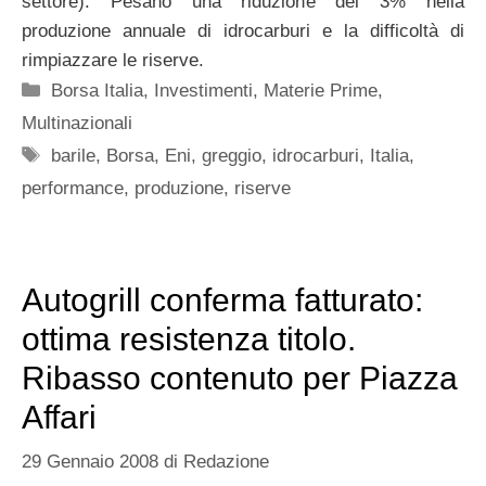
settore). Pesano una riduzione del 3% nella
produzione annuale di idrocarburi e la difficoltà di
rimpiazzare le riserve.
Categorie
Borsa Italia
,
Investimenti
,
Materie Prime
,
Multinazionali
Tag
barile
,
Borsa
,
Eni
,
greggio
,
idrocarburi
,
Italia
,
performance
,
produzione
,
riserve
Autogrill conferma fatturato:
ottima resistenza titolo.
Ribasso contenuto per Piazza
Affari
29 Gennaio 2008
di
Redazione