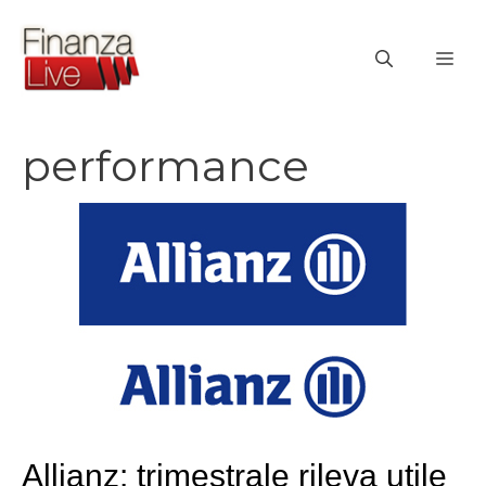
Vai
al
ME
contenuto
performance
Allianz: trimestrale rileva utile