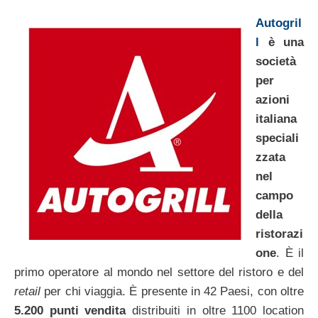
Autogril
l
è una
società
per
azioni
italiana
speciali
zzata
nel
campo
della
ristorazi
one
. È il
primo operatore al mondo nel settore del ristoro e del
retail
per chi viaggia. È presente in 42 Paesi, con oltre
5.200 punti vendita
distribuiti in oltre 1100 location