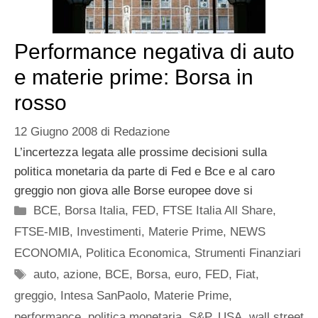
Performance negativa di auto
e materie prime: Borsa in
rosso
12 Giugno 2008
di
Redazione
L’incertezza legata alle prossime decisioni sulla
politica monetaria da parte di Fed e Bce e al caro
greggio non giova alle Borse europee dove si
Categorie
BCE
,
Borsa Italia
,
FED
,
FTSE Italia All Share
,
FTSE-MIB
,
Investimenti
,
Materie Prime
,
NEWS
ECONOMIA
,
Politica Economica
,
Strumenti Finanziari
Tag
auto
,
azione
,
BCE
,
Borsa
,
euro
,
FED
,
Fiat
,
greggio
,
Intesa SanPaolo
,
Materie Prime
,
performance
,
politica monetaria
,
S&P
,
USA
,
wall street