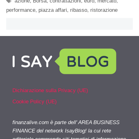
azione
,
Borsa
,
contrattazioni
,
euro
,
mercato
,
performance
,
piazza affari
,
ribasso
,
ristorazione
Dichiarazione sulla Privacy (UE)
Cookie Policy (UE)
finanzalive.com è parte dell' AREA BUSINESS
FINANCE del network IsayBlog! la cui rete