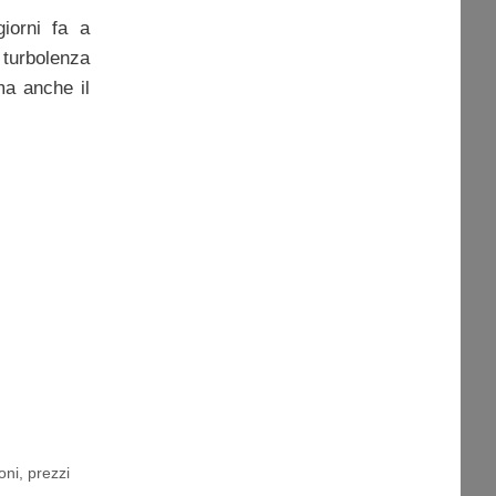
iorni fa a
 turbolenza
ma anche il
oni
,
prezzi