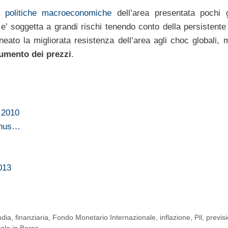
le
politiche macroeconomiche
dell’area presentata pochi g
 e’ soggetta a grandi rischi tenendo conto della persistente
neato la migliorata resistenza dell’area agli choc globali, 
umento dei prezzi
.
l 2010
annus…
2013
ndia
,
finanziaria
,
Fondo Monetario Internazionale
,
inflazione
,
Pil
,
previsi
tolo in Borsa