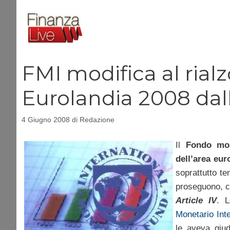
Vai
al
contenuto
FMI modifica al rialz
Eurolandia 2008 dall’
4 Giugno 2008
di
Redazione
Il
Fondo mone
dell’area eur
soprattutto t
proseguono, co
Article IV
. L
Monetario Int
le aveva giud