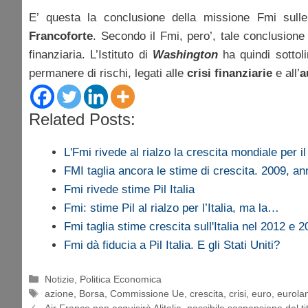
E’ questa la conclusione della missione Fmi sul
Francoforte
. Secondo il Fmi, pero’, tale conclusione
finanziaria. L’Istituto di
Washington
ha quindi sottoli
permanere di rischi, legati alle
crisi finanziarie
e all’
a
Related Posts:
L'Fmi rivede al rialzo la crescita mondiale per i
FMI taglia ancora le stime di crescita. 2009, 
Fmi rivede stime Pil Italia
Fmi: stime Pil al rialzo per l’Italia, ma la…
Fmi taglia stime crescita sull'Italia nel 2012 e 
Fmi dà fiducia a Pil Italia. E gli Stati Uniti?
Categorie
Notizie
,
Politica Economica
Tag
azione
,
Borsa
,
Commissione Ue
,
crescita
,
crisi
,
euro
,
eurola
Air France non acquisirà Alitalia, possibile sospensione del ti