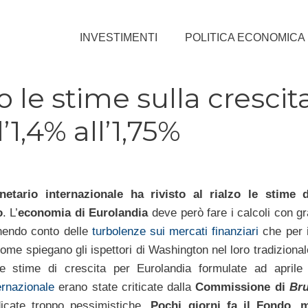
INVESTIMENTI
POLITICA ECONOMICA
o le stime sulla crescit
1,4% all’1,75%
tario internazionale ha rivisto al rialzo le stime d
o
. L’
economia di Eurolandia
deve però fare i calcoli con gr
enendo conto delle
turbolenze sui mercati finanziari
che per 
me spiegano gli ispettori di Washington nel loro tradiziona
e stime di crescita per Eurolandia formulate ad april
ernazionale
erano state criticate dalla
Commissione di
Bru
icate troppo pessimistiche.
Pochi giorni fa il Fondo, m