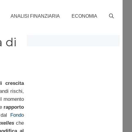
ANALISI FINANZIARIA
ECONOMIA
a di
i crescita
andi rischi,
il momento
le
rapporto
e dal
Fondo
xelles
che
odifica al