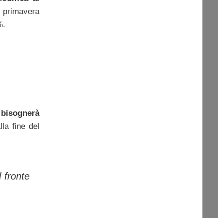
i primavera
%.
 bisognerà
lla fine del
 fronte