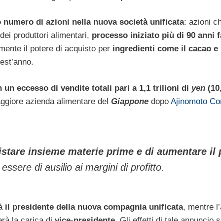
o numero di azioni nella nuova società unificata
: azioni 
 dei produttori alimentari,
processo iniziato più di 90 anni 
amente il potere di acquisto per
ingredienti come il cacao e 
est’anno.
n eccesso di vendite totali pari a 1,1 trilioni di
yen
(10,
ggiore azienda alimentare del
Giappone
dopo
Ajinomoto Co
stare insieme materie prime e di aumentare il 
essere di ausilio ai margini di profitto.
rà
il presidente della nuova compagnia unificata
, mentre l’
rà la carica di
vice-presidente
. Gli effetti di tale annuncio 