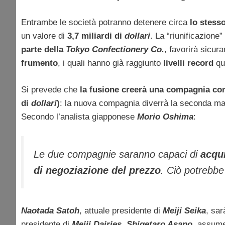
Entrambe le società potranno detenere circa
lo stess
un valore di
3,7 miliardi di
dollari
. La “riunificazione”
parte della
Tokyo Confectionery Co.
, favorirà sicur
frumento
, i quali hanno già raggiunto
livelli record
qu
Si prevede che
la fusione creerà una compagnia con u
di
dollari
)
: la nuova compagnia diverrà la seconda ma
Secondo l’analista giapponese
Morio Oshima
:
Le due compagnie saranno capaci di
acqui
di negoziazione del prezzo
. Ciò potrebbe 
Naotada Satoh
, attuale presidente di
Meiji Seika
, sa
presidente di
Meiji Dairies
,
Shigetaro Asano
, assume