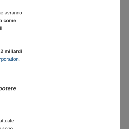
che avranno
fa come
il
2 miliardi
rporation
.
potere
attuale
si sono