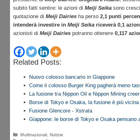
subito fatti sentire: le azioni di
Meiji Seika
sono cresci
quotazione di
Meiji Dairies
ha perso
2,1 punti percen
intenderà investire in
Meiji Seika
riceverà 0,1 azio
azionisti di
Meiji Dairies
potranno ottenere
0,117 azi
Related Posts:
Nuovo colosso bancario in Giappone
Come il colosso Burger King pagherà meno tas
La fusione tra Nippon Oil e Nippon Mining cre
Borse di Tokyo e Osaka, la fusione è più vicina
Fusione Glencore - Xstrata
Giappone: le borse di Tokyo e Osaka pensano a
Categorie
Multinazionali
,
Notizie