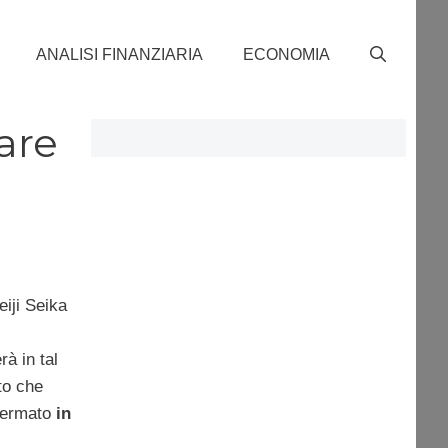
ANALISI FINANZIARIA
ECONOMIA
are
eiji Seika
rà in tal
to che
ffermato
in