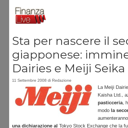
Vai
al
contenuto
Sta per nascere il s
giapponese: imminen
Dairies e Meiji Seika
11 Settembre 2008
di
Redazione
La Meiji Dairi
Kaisha Ltd., a
pasticceria
, 
modo
la seco
aumenteranno i
una dichiarazione al
Tokyo Stock Exchange che la fus