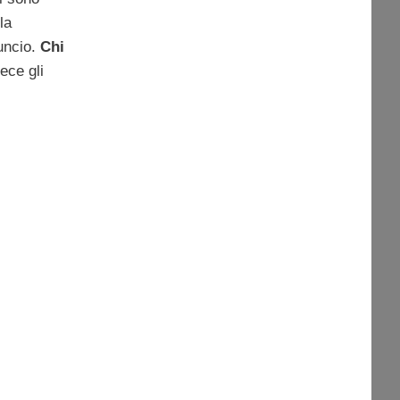
la
nuncio.
Chi
vece gli