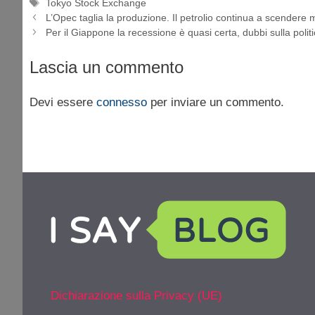
Tag
Tokyo Stock Exchange
L’Opec taglia la produzione. Il petrolio continua a scendere
Per il Giappone la recessione è quasi certa, dubbi sulla polit
Lascia un commento
Devi essere
connesso
per inviare un commento.
Dichiarazione sulla Privacy (UE)