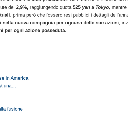
ute del
2,9%,
raggiungendo quota
525
yen
a
Tokyo
, mentre 
tuali
, prima però che fossero resi pubblici i dettagli dell’an
ni nella nuova compagnia per ognuna delle sue azioni
; in
oni per ogni azione posseduta
.
se in America
erà una…
lla fusione