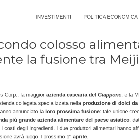
INVESTIMENTI
POLITICA ECONOMICA
econdo colosso aliment
te la fusione tra Meiji
es Corp., la maggior
azienda casearia del
Giappone
, e la M
zienda collegata specializzata nella
produzione di dolci da
hanno annunciato
la loro prossima fusione
: tale unione cree
nda più grande azienda alimentare del paese asiatico
, da
 costi degli ingredienti. I due produttori alimentari hanno a
ione avrà luogo il prossimo
1° aprile
.