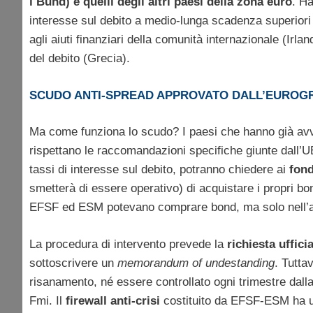
i Bund) e quelli degli altri paesi della zona euro
. H
interesse sul debito a medio-lunga scadenza superiori 
agli aiuti finanziari della comunità internazionale (Irl
del debito (Grecia).
SCUDO ANTI-SPREAD APPROVATO DALL’EUROG
Ma come funziona lo scudo? I paesi che hanno già av
rispettano le raccomandazioni specifiche giunte dall’U
tassi di interesse sul debito, potranno chiedere ai
fond
smetterà di essere operativo) di acquistare i propri bo
EFSF ed ESM potevano comprare bond, ma solo nell’am
La procedura di intervento prevede la
richiesta ufficia
sottoscrivere un
memorandum of undestanding
. Tutta
risanamento, né essere controllato ogni trimestre dall
Fmi. Il
firewall anti-crisi
costituito da EFSF-ESM ha