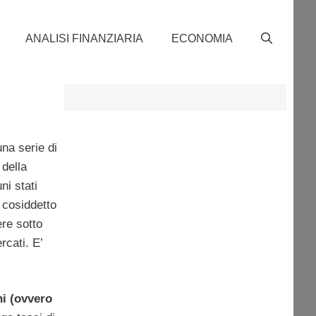
ANALISI FINANZIARIA
ECONOMIA
una serie di
 della
ni stati
 cosiddetto
re sotto
rcati. E’
chi (ovvero