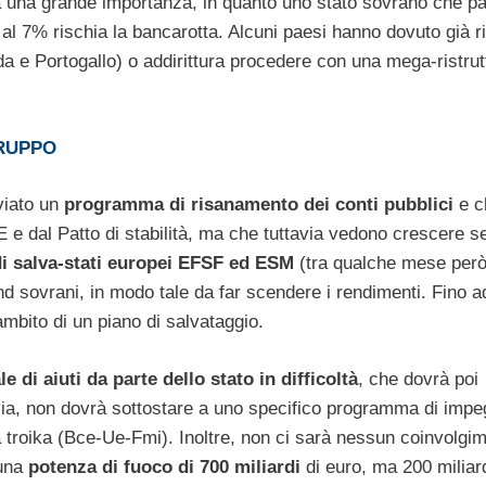
a una grande importanza, in quanto uno stato sovrano che pa
al 7% rischia la bancarotta. Alcuni paesi hanno dovuto già r
anda e Portogallo) o addirittura procedere con una mega-ristru
RUPPO
viato un
programma di risanamento dei conti pubblici
e c
E e dal Patto di stabilità, ma che tuttavia vedono crescere s
i salva-stati europei EFSF ed ESM
(tra qualche mese per
nd sovrani, in modo tale da far scendere i rendimenti. Fino a
bito di un piano di salvataggio.
le di aiuti da parte dello stato in difficoltà
, che dovrà poi
via, non dovrà sottostare a uno specifico programma di impeg
a troika (Bce-Ue-Fmi). Inoltre, non ci sarà nessun coinvolgi
 una
potenza di fuoco di 700 miliardi
di euro, ma 200 miliar