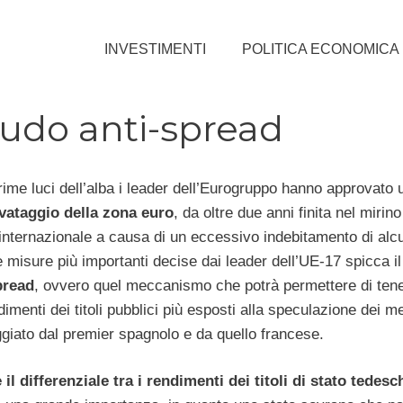
INVESTIMENTI
POLITICA ECONOMICA
udo anti-spread
rime luci dell’alba i leader dell’Eurogruppo hanno approvato 
vataggio della zona euro
, da oltre due anni finita nel mirino
nternazionale a causa di un eccessivo indebitamento di alcu
 misure più importanti decise dai leader dell’UE-17 spicca il
pread
, ovvero quel meccanismo che potrà permettere di tene
dimenti dei titoli pubblici più esposti alla speculazione dei me
ggiato dal premier spagnolo e da quello francese.
 il differenziale tra i rendimenti dei titoli di stato tedes