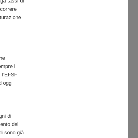
ga tassi di
icorrere
tturazione
he
empre i
ò l’EFSF
d oggi
ni di
mento del
di sono già