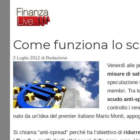
Vai
al
contenuto
Come funziona lo sc
2 Luglio 2012
di
Redazione
Venerdì alle p
misure di sal
speculazione i
membri. Tra le
scudo anti-s
controllo i ren
nato da un’idea del premier italiano Mario Monti, appo
Si chiama “anti-spread” perché ha l’obiettivo di
ridurre