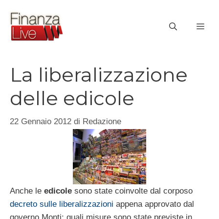
Vai
al
ME
contenuto
La liberalizzazione
delle edicole
22 Gennaio 2012
di
Redazione
Anche le
edicole
sono state coinvolte dal corposo
decreto sulle liberalizzazioni
appena approvato dal
governo Monti: quali misure sono state previste in