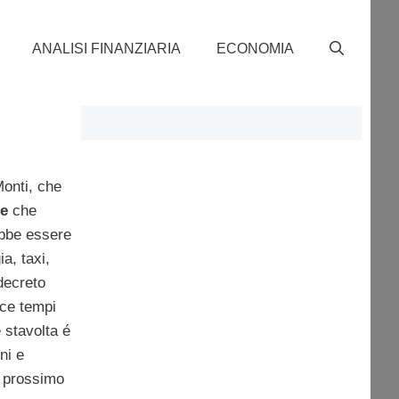
ANALISI FINANZIARIA
ECONOMIA
Monti, che
e
che
ebbe essere
ia, taxi,
decreto
sce tempi
 stavolta é
ni e
l prossimo