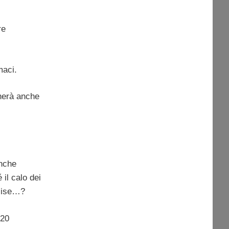
re
maci.
cherà anche
anche
 il calo dei
ccise…?
 20