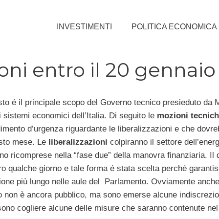
INVESTIMENTI
POLITICA ECONOMICA
oni entro il 20 gennaio
sto é il principale scopo del Governo tecnico presieduto da 
i sistemi economici dell’Italia. Di seguito le
mozioni tecnich
mento d’urgenza riguardante le liberalizzazioni e che dovr
uesto mese. Le
liberalizzazioni
colpiranno il settore dell’energ
nno ricomprese nella “fase due” della manovra finanziaria. Il 
ro qualche giorno e tale forma é stata scelta perché garanti
ione più lungo nelle aule del Parlamento. Ovviamente anche
ano non è ancora pubblico, ma sono emerse alcune indiscrezio
ossono cogliere alcune delle misure che saranno contenute ne