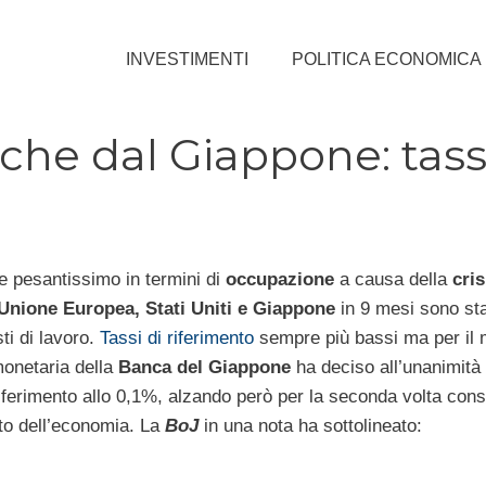
INVESTIMENTI
POLITICA ECONOMICA
nche dal Giappone: tass
e pesantissimo in termini di
occupazione
a causa della
cris
Unione Europea, Stati Uniti e Giappone
in 9 mesi sono stat
sti di lavoro.
Tassi di riferimento
sempre più bassi ma per il 
monetaria della
Banca del Giappone
ha deciso all’unanimità 
 riferimento allo 0,1%, alzando però per la seconda volta cons
ato dell’economia. La
BoJ
in una nota ha sottolineato: