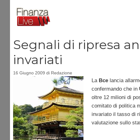
Vai
al
contenuto
Segnali di ripresa a
invariati
16 Giugno 2009
di
Redazione
La
Bce
lancia allarm
confermando che in
oltre 12 milioni di po
comitato di politica 
invariato il tasso di
valutazione sullo st