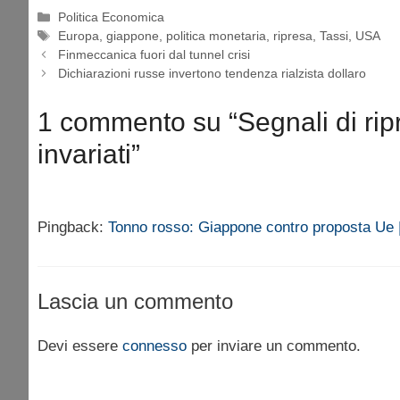
Categorie
Politica Economica
Tag
Europa
,
giappone
,
politica monetaria
,
ripresa
,
Tassi
,
USA
Finmeccanica fuori dal tunnel crisi
Dichiarazioni russe invertono tendenza rialzista dollaro
1 commento su “Segnali di rip
invariati”
Pingback:
Tonno rosso: Giappone contro proposta Ue 
Lascia un commento
Devi essere
connesso
per inviare un commento.