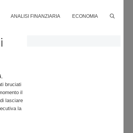
ANALISI FINANZIARIA
ECONOMIA
i
i
,
i bruciati
momento il
di lasciare
ecutiva la