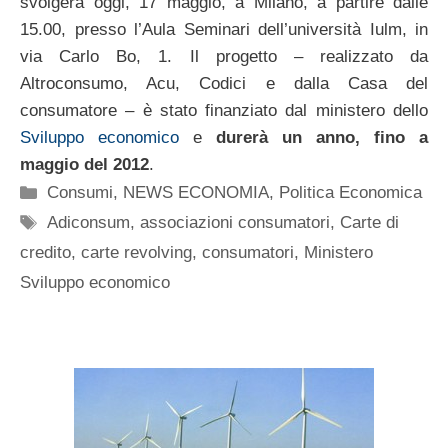
svolgerà oggi, 17 maggio, a Milano, a partire dalle
15.00, presso l’Aula Seminari dell’università Iulm, in
via Carlo Bo, 1. Il progetto – realizzato da
Altroconsumo, Acu, Codici e dalla Casa del
consumatore – è stato finanziato dal ministero dello
Sviluppo economico
e
durerà un anno, fino a
maggio del 2012
.
Categorie
Consumi
,
NEWS ECONOMIA
,
Politica Economica
Tag
Adiconsum
,
associazioni consumatori
,
Carte di
credito
,
carte revolving
,
consumatori
,
Ministero
Sviluppo economico