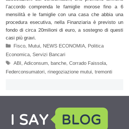
l’accordo comprenda le famiglie morose fino a 6
mensilità e le famiglie con una casa che abbia una
procedura esecutiva, nella Finanziaria è previsto un
fondo di circa 20milioni di euro, a sostegno di questi
casi più gravi.
Categorie
Fisco
,
Mutui
,
NEWS ECONOMIA
,
Politica
Economica
,
Servizi Bancari
Tag
ABI
,
Adiconsum
,
banche
,
Corrado Faissola
,
Federconsumatori
,
rinegoziazione mutui
,
tremonti