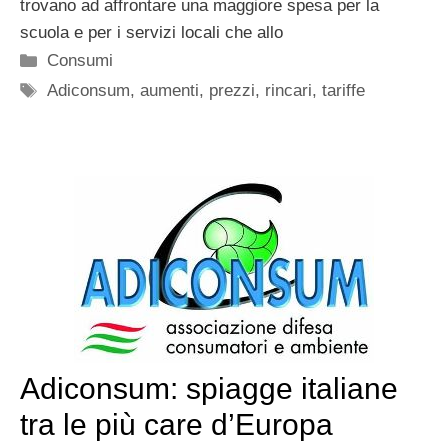
trovano ad affrontare una maggiore spesa per la
scuola e per i servizi locali che allo
Categorie
Consumi
Tag
Adiconsum
,
aumenti
,
prezzi
,
rincari
,
tariffe
Adiconsum: spiagge italiane
tra le più care d’Europa