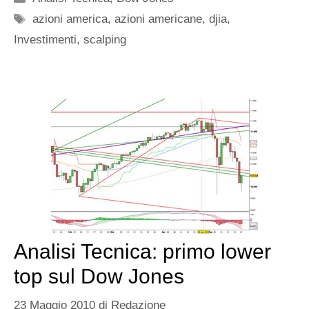
Tag
azioni america
,
azioni americane
,
djia
,
Investimenti
,
scalping
Analisi Tecnica: primo lower
top sul Dow Jones
23 Maggio 2010
di
Redazione