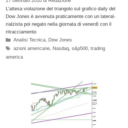
17 Gennaio 2010
di
Redazione
L’attesa violazione del triangolo sul grafico daily del
Dow Jones è avvenuta praticamente con un lateral-
rialzista poi negato nella giornata di venerdì con il
ritracciamento
Categorie
Analisi Tecnica
,
Dow Jones
Tag
azioni americane
,
Nasdaq
,
s&p500
,
trading
america