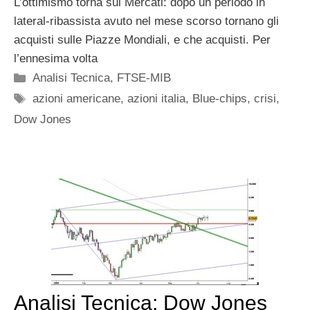
L’ottimismo torna sui Mercati: dopo un periodo in
lateral-ribassista avuto nel mese scorso tornano gli
acquisti sulle Piazze Mondiali, e che acquisti. Per
l’ennesima volta
Categorie
Analisi Tecnica
,
FTSE-MIB
Tag
azioni americane
,
azioni italia
,
Blue-chips
,
crisi
,
Dow Jones
Analisi Tecnica: Dow Jones