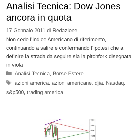
Analisi Tecnica: Dow Jones
ancora in quota
17 Gennaio 2011
di
Redazione
Non cede l’indice Americano di riferimento,
continuando a salire e confermando l’ipotesi che a
definire la strada da seguire sia la pitchfork disegnata
in viola
Categorie
Analisi Tecnica
,
Borse Estere
Tag
azioni america
,
azioni americane
,
djia
,
Nasdaq
,
s&p500
,
trading america