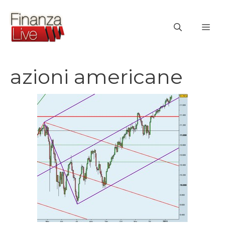
Vai
al
ME
contenuto
azioni americane