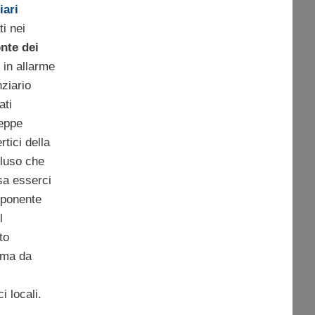
iari
ti nei
nte dei
 in allarme
nziario
ati
seppe
tici della
luso che
sa esserci
sponente
l
to
 ma da
i locali.