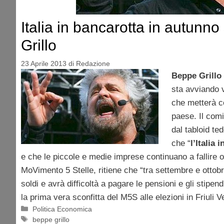
Italia in bancarotta in autun
Grillo
23 Aprile 2013
di
Redazione
Beppe Grillo
sta avviando v
che metterà c
paese. Il comi
dal tabloid t
che “
l’Italia
e che le piccole e medie imprese continuano a fallire og
MoVimento 5 Stelle, ritiene che “tra settembre e ottobr
soldi e avrà difficoltà a pagare le pensioni e gli stipend
la prima vera sconfitta del M5S alle elezioni in Friuli V
Categorie
Politica Economica
Tag
beppe grillo