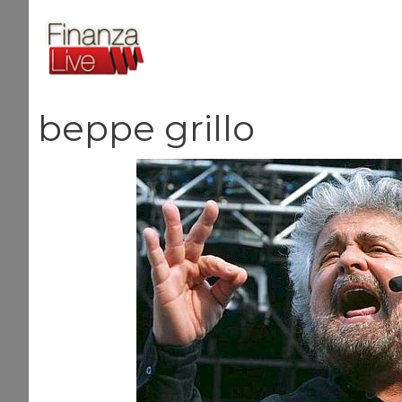
Vai
al
contenuto
beppe grillo