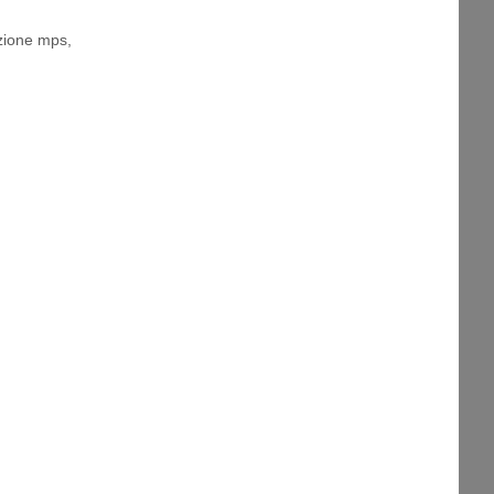
zione mps
,