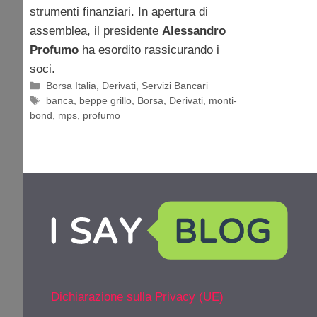
strumenti finanziari. In apertura di
assemblea, il presidente
Alessandro
Profumo
ha esordito rassicurando i
soci.
Categorie
Borsa Italia
,
Derivati
,
Servizi Bancari
Tag
banca
,
beppe grillo
,
Borsa
,
Derivati
,
monti-
bond
,
mps
,
profumo
Dichiarazione sulla Privacy (UE)