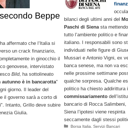
finanz
occula
no secondo Beppe
bilanci degli ultimi anni del
Mo
Paschi di Siena
sta mettendo
tutto l’ambiente politico e fina
italiano. I responsabili sono st
ha affermato che l’Italia si
individuati nelle figure di Giu
erso un crack finanziario,
Mussari e Antonio Vigni, ex ver
ompletamente in ginocchio il
banca senese, ma non va esc
co genovese, intervistato
nelle prossime settimane pos
edesco
Bild
, ha sottolineato
qualche sorpresa. Qualche e
 in autunno è in bancarotta
”
politico ha chiesto addirittura i
ni giorno. Il leader del
commissariamento
dell’istitu
e il governo sarà a corto di
bancario di Rocca Salimbeni,
i”. Intanto, Grillo deve subire
Siena l’ipotesi viene respinta
enezia Giulia.
seccamente dagli stessi politic
Categorie
Borsa Italia
,
Servizi Bancari