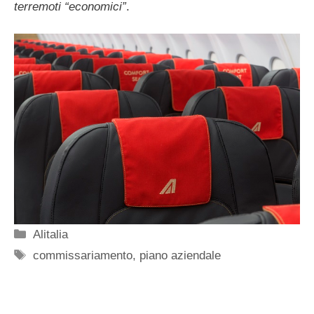
terremoti “economici”
.
Categorie
Alitalia
Tag
commissariamento
,
piano aziendale