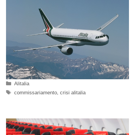
Categorie
Alitalia
Tag
commissariamento
,
crisi alitalia