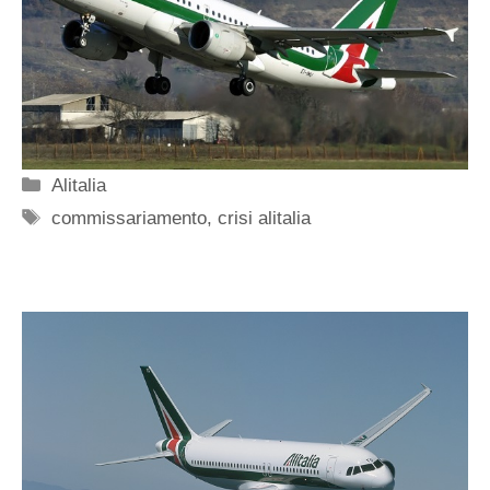
Categorie
Alitalia
Tag
commissariamento
,
crisi alitalia