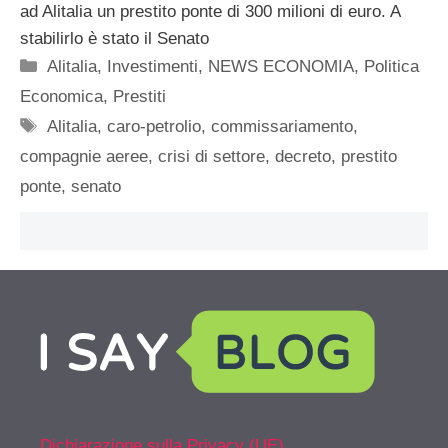
ad Alitalia un prestito ponte di 300 milioni di euro. A
stabilirlo è stato il Senato
Categorie
Alitalia
,
Investimenti
,
NEWS ECONOMIA
,
Politica
Economica
,
Prestiti
Tag
Alitalia
,
caro-petrolio
,
commissariamento
,
compagnie aeree
,
crisi di settore
,
decreto
,
prestito
ponte
,
senato
Dichiarazione sulla Privacy (UE)