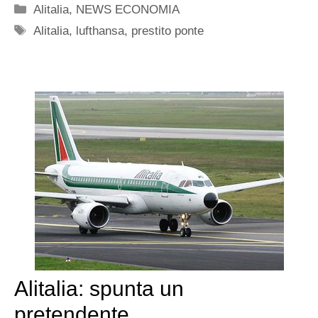
Categorie
Alitalia
,
NEWS ECONOMIA
Tag
Alitalia
,
lufthansa
,
prestito ponte
Alitalia: spunta un
pretendente