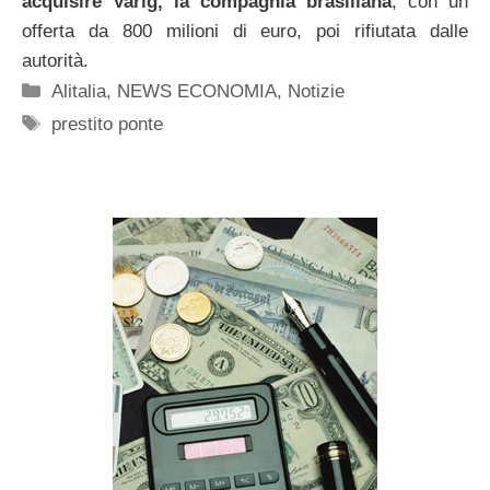
acquisire Varig, la compagnia brasiliana
, con un
offerta da 800 milioni di euro, poi rifiutata dalle
autorità.
Categorie
Alitalia
,
NEWS ECONOMIA
,
Notizie
Tag
prestito ponte