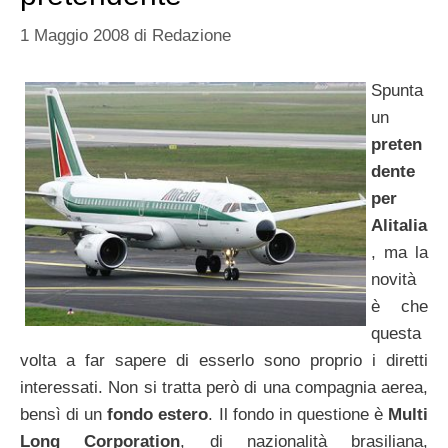
1 Maggio 2008
di
Redazione
Spunta
un
preten
dente
per
Alitalia
, ma la
novità
è che
questa
volta a far sapere di esserlo sono proprio i diretti
interessati. Non si tratta però di una compagnia aerea,
bensì di un
fondo estero
. Il fondo in questione è
Multi
Long Corporation
, di nazionalità brasiliana,