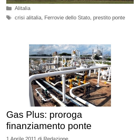
Categorie
Alitalia
Tag
crisi alitalia
,
Ferrovie dello Stato
,
prestito ponte
Gas Plus: proroga
finanziamento ponte
1 Aprile 2011
di
Redazione