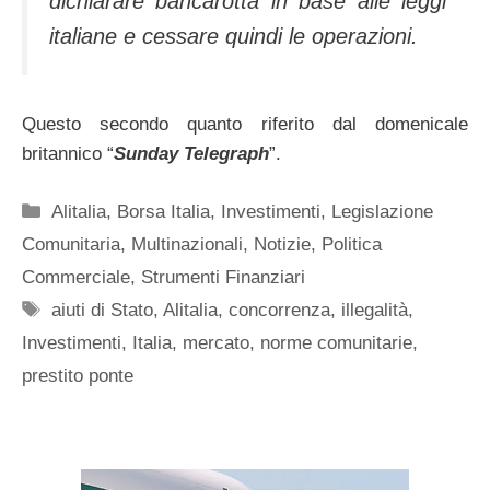
dichiarare bancarotta in base alle leggi
italiane e cessare quindi le operazioni.
Questo secondo quanto riferito dal domenicale
britannico “
Sunday Telegraph
”.
Categorie
Alitalia
,
Borsa Italia
,
Investimenti
,
Legislazione
Comunitaria
,
Multinazionali
,
Notizie
,
Politica
Commerciale
,
Strumenti Finanziari
Tag
aiuti di Stato
,
Alitalia
,
concorrenza
,
illegalità
,
Investimenti
,
Italia
,
mercato
,
norme comunitarie
,
prestito ponte