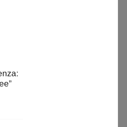
enza:
ee”