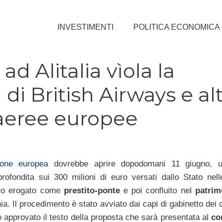
INVESTIMENTI
POLITICA ECONOMICA
ad Alitalia vìola la
di British Airways e al
aeree europee
one europea
dovrebbe aprire dopodomani 11 giugno, un
rofondita sui 300 milioni di euro versati dallo Stato nel
ro erogato come
prestito-ponte
e poi confluito nel
patrim
a. Il procedimento è stato avviato dai capi di gabinetto dei
 approvato il testo della proposta che sarà presentata al
co