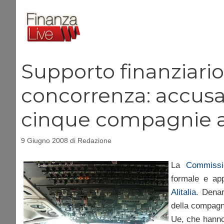
Vai
al
contenuto
Supporto finanziario 
concorrenza: accusa 
cinque compagnie 
9 Giugno 2008
di
Redazione
La
Commissi
formale e app
Alitalia
. Dena
della compagni
Ue, che hanno