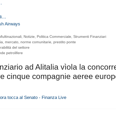
h…
oli…
ish Airways
Multinazionali
,
Notizie
,
Politica Commerciale
,
Strumenti Finanziari
lia
,
mercato
,
norme comunitarie
,
prestito ponte
abilità del settore
nde petrolifere
iario ad Alitalia vìola la concorr
ltre cinque compagnie aeree europ
 ora tocca al Senato - Finanza Live