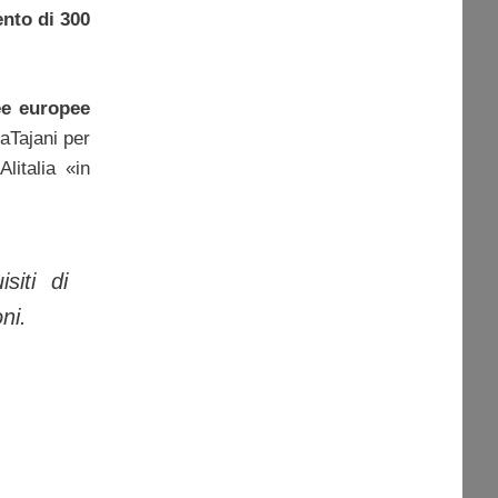
nto di 300
ee europee
 aTajani per
Alitalia «in
siti di
ni.