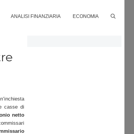
ANALISI FINANZIARIA
ECONOMIA
tre
’inchiesta
le casse di
onio netto
 commissari
mmissario