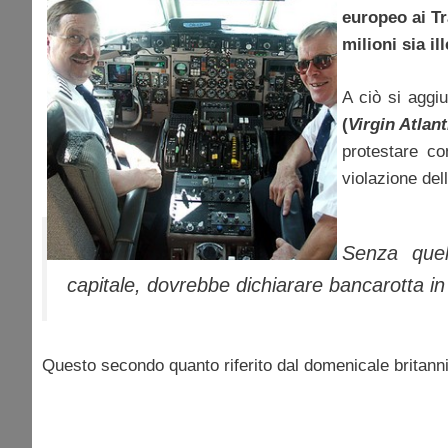
europeo ai Tr
milioni sia i
A ciò si aggi
(
Virgin Atlant
protestare con
violazione del
Senza quell
capitale, dovrebbe dichiarare bancarotta in 
Questo secondo quanto riferito dal domenicale britanni