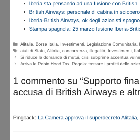
Iberia sta pensando ad una fusione con Britis
British Airways: personale di cabina in sciopero
Iberia-British Airways, ok degli azionisti spagn
Stampa spagnola: 25 marzo fusione Iberia-Brit
Categorie
Alitalia
,
Borsa Italia
,
Investimenti
,
Legislazione Comunitaria
,
Tag
aiuti di Stato
,
Alitalia
,
concorrenza
,
illegalità
,
Investimenti
,
Ita
Si riduce la domanda di mutui, crisi subprime accentua vulner
Arriva la Robin Hood Tax! Regola: tassare i profitti delle azie
1 commento su “Supporto finanz
accusa di British Airways e a
Pingback:
La Camera approva il superdecreto Alitalia,