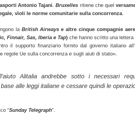
asporti Antonio Tajani
.
Bruxelles
ritiene che quel
versame
llegale, vìoli le norme comunitarie sulla concorrenza
.
ungono la
British Airways
e altre cinque compagnie aer
ic, Finnair, Sas, Iberia e Tap
)
che hanno scritto una lettera
tro il supporto finanziario fornito dal governo italiano all’
le regole Ue sulla concorrenza e sugli aiuti di stato».
’aiuto Alitalia andrebbe sotto i necessari requi
base alle leggi italiane e cessare quindi le operazio
co “
Sunday Telegraph
”.