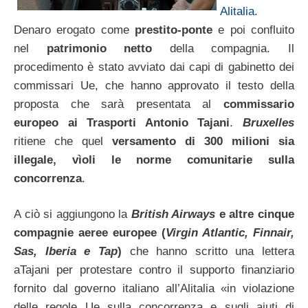
Alitalia
.
Denaro erogato come
prestito-ponte
e poi confluito
nel
patrimonio netto
della compagnia. Il
procedimento è stato avviato dai capi di gabinetto dei
commissari Ue, che hanno approvato il testo della
proposta che sarà presentata al
commissario
europeo ai Trasporti Antonio Tajani
.
Bruxelles
ritiene che quel
versamento di 300 milioni sia
illegale, vìoli le norme comunitarie sulla
concorrenza
.
A ciò si aggiungono la
British Airways
e altre cinque
compagnie aeree europee (
Virgin Atlantic, Finnair,
Sas, Iberia e Tap
)
che hanno scritto una lettera
aTajani per protestare contro il supporto finanziario
fornito dal governo italiano all’Alitalia «in violazione
delle regole Ue sulla concorrenza e sugli aiuti di