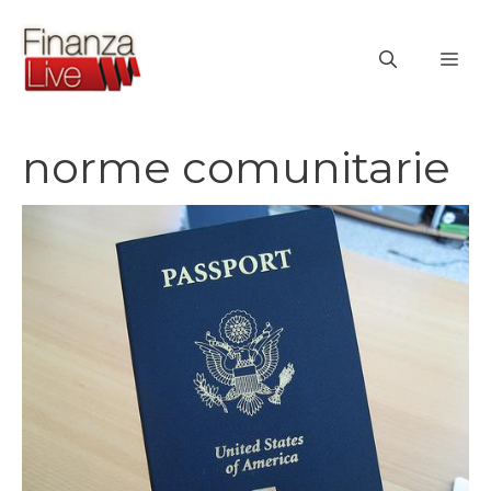
Vai
al
ME
contenuto
norme comunitarie