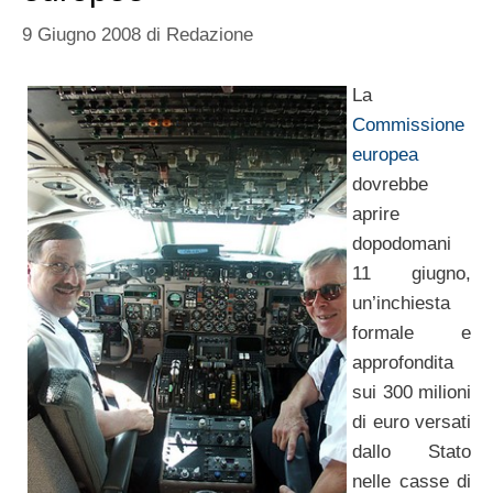
9 Giugno 2008
di
Redazione
La
Commissione
europea
dovrebbe
aprire
dopodomani
11 giugno,
un’inchiesta
formale e
approfondita
sui 300 milioni
di euro versati
dallo Stato
nelle casse di