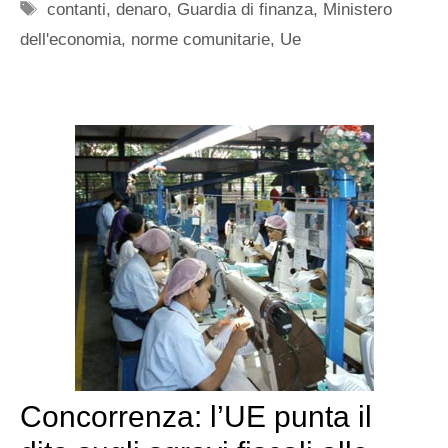
Tag
contanti
,
denaro
,
Guardia di finanza
,
Ministero
dell'economia
,
norme comunitarie
,
Ue
Concorrenza: l’UE punta il