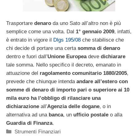
Trasportare
denaro
da uno Sato all’altro non è più
semplice come una volta. Dal
1° gennaio 2009
, infatti,
è entrato in vigore il
Dlgs 195/08
che stabilisce che
chi decide di portare una certa
somma di denaro
dentro e fuori dall’
Unione Europea
deve
dichiarare
tale somma. Nello specifico il decreto, emanato in
attuazione del
ragolamento comunitario 1880/2005
,
prevede che chiunque intenda
andare all’estero con
somme di denaro di importo pari o superiore ai 10
mila euro ha l’obbligo di rilasciare una
dichiarazione
all’
Agenzia delle dogane
, o in
alternativa ad una
banca
, un
ufficio postale
o alla
Guardia di Finanza
.
Categorie
Strumenti Finanziari