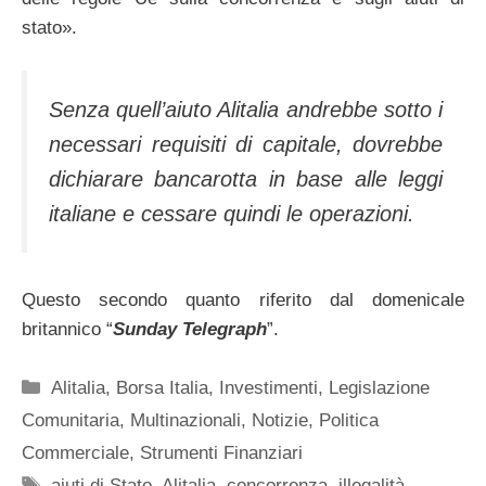
stato».
Senza quell’aiuto Alitalia andrebbe sotto i
necessari requisiti di capitale, dovrebbe
dichiarare bancarotta in base alle leggi
italiane e cessare quindi le operazioni.
Questo secondo quanto riferito dal domenicale
britannico “
Sunday Telegraph
”.
Categorie
Alitalia
,
Borsa Italia
,
Investimenti
,
Legislazione
Comunitaria
,
Multinazionali
,
Notizie
,
Politica
Commerciale
,
Strumenti Finanziari
Tag
aiuti di Stato
,
Alitalia
,
concorrenza
,
illegalità
,