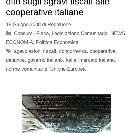
dito sugli sgravi fiscali alle
cooperative italiane
18 Giugno 2008
di
Redazione
Categorie
Consumi
,
Fisco
,
Legislazione Comunitaria
,
NEWS
ECONOMIA
,
Politica Economica
Tag
agevolazioni fiscali
,
concorrenza
,
cooperative
,
denunce
,
governo italiano
,
Italia
,
mercato italiano
,
norme comunitarie
,
Unione Europea