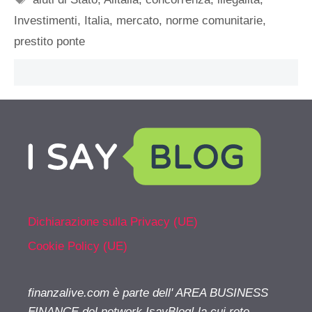
Investimenti
,
Italia
,
mercato
,
norme comunitarie
,
prestito ponte
Dichiarazione sulla Privacy (UE)
Cookie Policy (UE)
finanzalive.com è parte dell' AREA BUSINESS
FINANCE del network IsayBlog! la cui rete